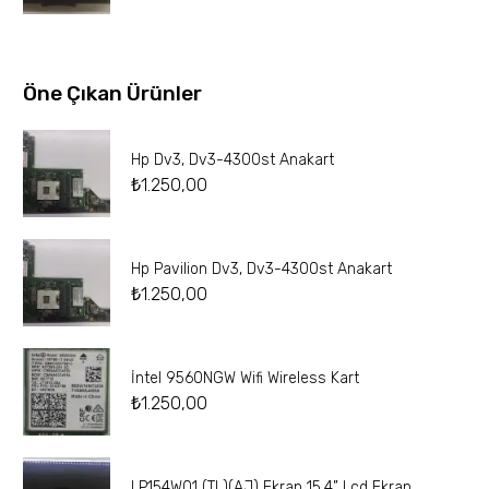
Öne Çıkan Ürünler
Hp Dv3, Dv3-4300st Anakart
₺
1.250,00
Hp Pavilion Dv3, Dv3-4300st Anakart
₺
1.250,00
İntel 9560NGW Wifi Wireless Kart
₺
1.250,00
LP154W01 (TL)(AJ) Ekran 15.4” Lcd Ekran