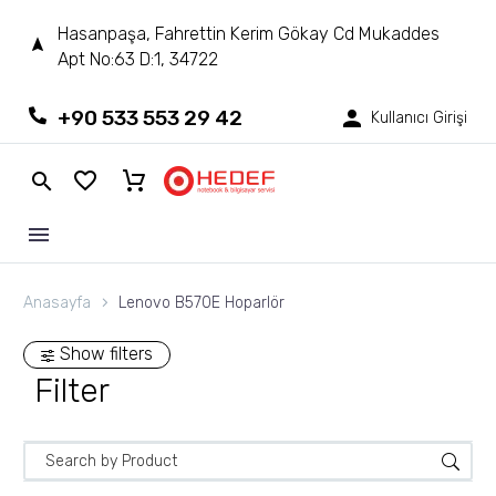
Hasanpaşa, Fahrettin Kerim Gökay Cd Mukaddes
Apt No:63 D:1, 34722
+90 533 553 29 42
Kullanıcı Girişi
Anasayfa
Lenovo B570E Hoparlör
Show filters
Filter