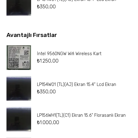
₺
350,00
Avantajlı Fırsatlar
İntel 9560NGW Wifi Wireless Kart
₺
1.250,00
LP154W01 (TL)(AJ) Ekran 15.4” Lcd Ekran
₺
350,00
LP156WH1(TL)(C1) Ekran 15.6” Florasanlı Ekran
₺
1.000,00