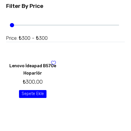
Filter By
Price
₺300 - ₺300
Price:
Lenovo İdeapad B570e
Hoparlör
₺
300,00
Sepete Ekle