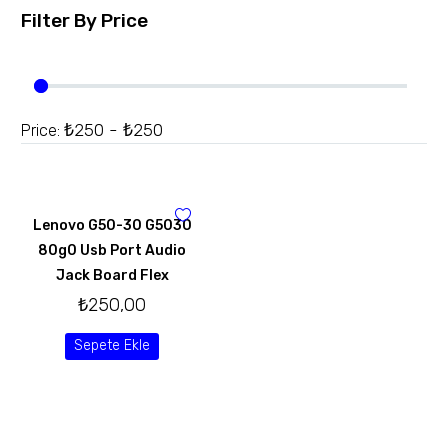
Filter By
Price
₺250 - ₺250
Price:
Lenovo G50-30 G5030
80g0 Usb Port Audio
Jack Board Flex
₺
250,00
Sepete Ekle