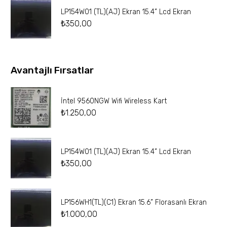
LP154W01 (TL)(AJ) Ekran 15.4” Lcd Ekran
₺
350,00
Avantajlı Fırsatlar
İntel 9560NGW Wifi Wireless Kart
₺
1.250,00
LP154W01 (TL)(AJ) Ekran 15.4” Lcd Ekran
₺
350,00
LP156WH1(TL)(C1) Ekran 15.6” Florasanlı Ekran
₺
1.000,00