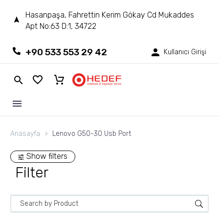
Hasanpaşa, Fahrettin Kerim Gökay Cd Mukaddes
Apt No:63 D:1, 34722
+90 533 553 29 42
Kullanıcı Girişi
Anasayfa
Lenovo G50-30 Usb Port
Show filters
Filter