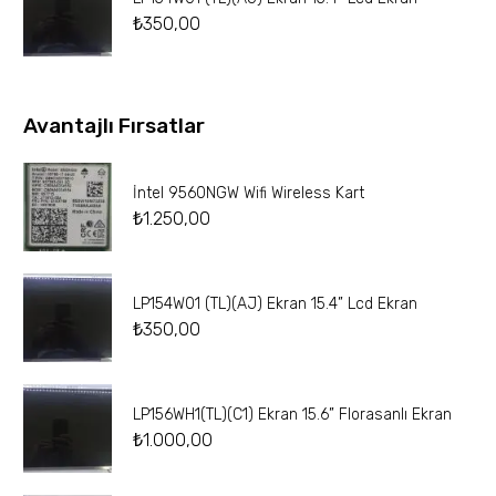
₺
350,00
Avantajlı Fırsatlar
İntel 9560NGW Wifi Wireless Kart
₺
1.250,00
LP154W01 (TL)(AJ) Ekran 15.4” Lcd Ekran
₺
350,00
LP156WH1(TL)(C1) Ekran 15.6” Florasanlı Ekran
₺
1.000,00