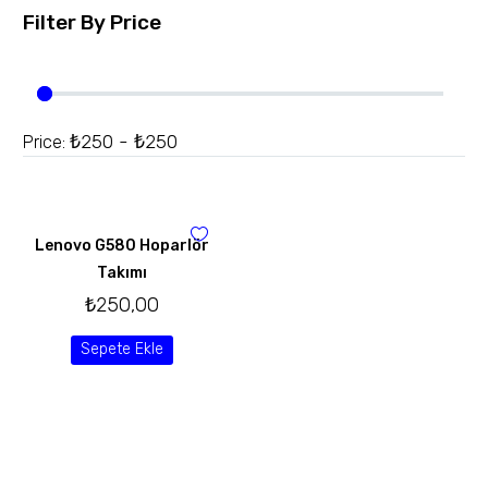
Filter By
Price
₺250 - ₺250
Price:
Lenovo G580 Hoparlör
Takımı
₺
250,00
Sepete Ekle