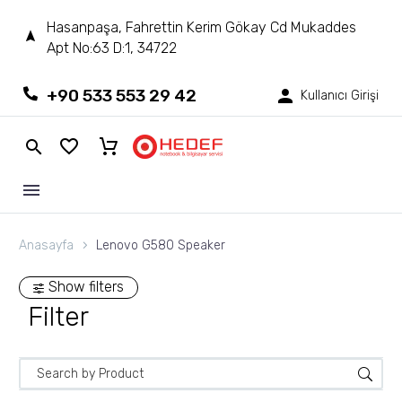
Hasanpaşa, Fahrettin Kerim Gökay Cd Mukaddes
Apt No:63 D:1, 34722
+90 533 553 29 42
Kullanıcı Girişi
Anasayfa
Lenovo G580 Speaker
Show filters
Filter