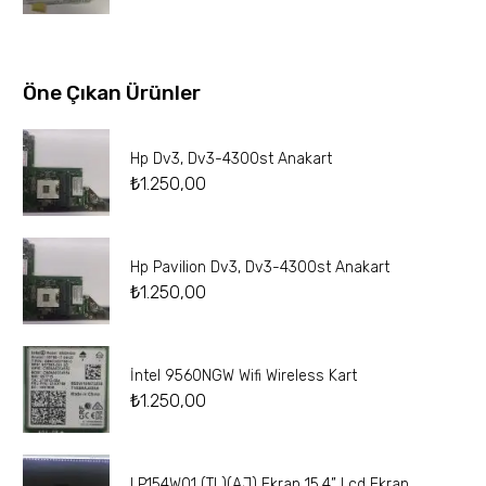
Öne Çıkan Ürünler
Hp Dv3, Dv3-4300st Anakart
₺
1.250,00
Hp Pavilion Dv3, Dv3-4300st Anakart
₺
1.250,00
İntel 9560NGW Wifi Wireless Kart
₺
1.250,00
LP154W01 (TL)(AJ) Ekran 15.4” Lcd Ekran