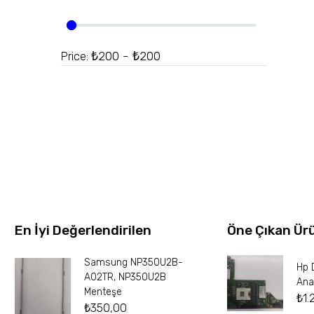
₺200 - ₺200
Price:
En İyi Değerlendirilen
Öne Çıkan Ür
Samsung NP350U2B-
Hp 
A02TR, NP350U2B
Ana
Menteşe
₺
1.
₺
350,00