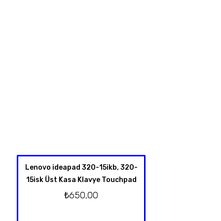
Lenovo ideapad 320-15ikb, 320-
HP Spectre X360 
15isk Üst Kasa Klavye Touchpad
4001NT 13-Y TPN-
Klavye Üst Kas
₺
650,00
Orjinal T
₺
2.750,