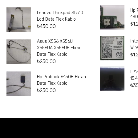
Hp 
Lenovo Thinkpad SL510
430
Lcd Data Flex Kablo
₺
1.
₺
450,00
İnt
Asus X556 X556U
Wir
X556UA X556UF Ekran
₺
1.
Data Flex Kablo
₺
250,00
LP1
Hp Probook 6450B Ekran
15.
Data Flex Kablo
₺
3
₺
250,00