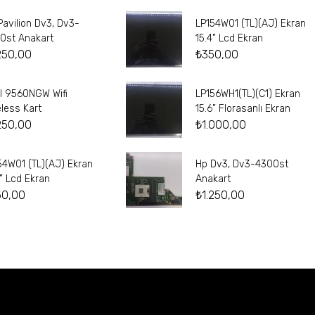
Pavilion Dv3, Dv3-
LP154W01 (TL)(AJ) Ekran
0st Anakart
15.4” Lcd Ekran
250,00
₺
350,00
el 9560NGW Wifi
LP156WH1(TL)(C1) Ekran
eless Kart
15.6” Florasanlı Ekran
250,00
₺
1.000,00
54W01 (TL)(AJ) Ekran
Hp Dv3, Dv3-4300st
4” Lcd Ekran
Anakart
50,00
₺
1.250,00