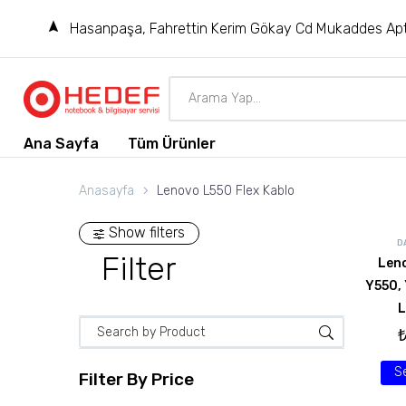
Hasanpaşa, Fahrettin Kerim Gökay Cd Mukaddes Apt
Ana Sayfa
Tüm Ürünler
Anasayfa
Lenovo L550 Flex Kablo
Show filters
D
Filter
Len
Y550,
L
S
Filter By
Price