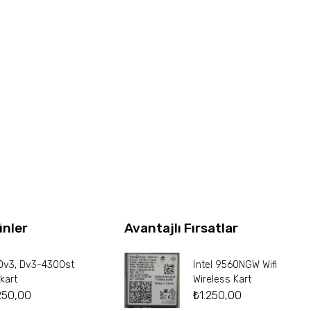
ünler
Avantajlı Fırsatlar
Dv3, Dv3-4300st
İntel 9560NGW Wifi
kart
Wireless Kart
250,00
₺
1.250,00