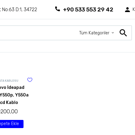
+90 533 553 29 42
 No:63 D:1, 34722
K
Tüm Kategoriler
ATA KABLOSU
ovo İdeapad
 Y550p, Y550a
cd Kablo
₺
200,00
epete Ekle