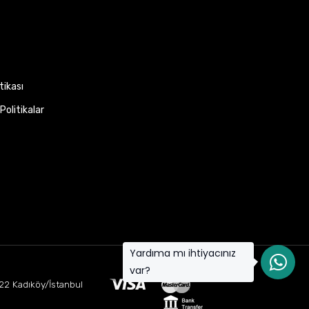
itikası
Politikalar
Yardıma mı ihtiyacınız
var?
22 Kadıköy/İstanbul