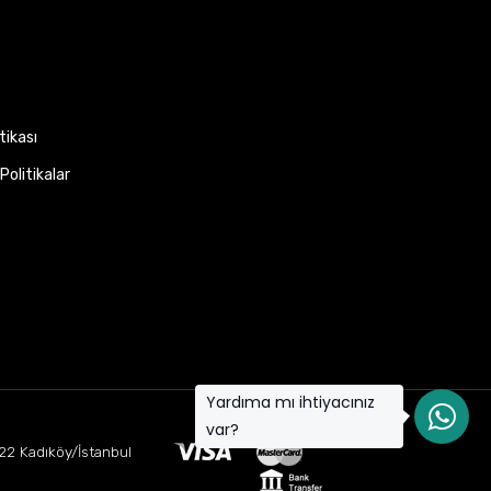
itikası
Politikalar
Yardıma mı ihtiyacınız
var?
22 Kadıköy/İstanbul