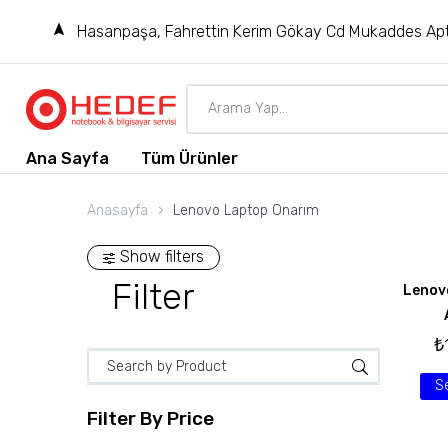
Hasanpaşa, Fahrettin Kerim Gökay Cd Mukaddes Apt
Ana Sayfa
Tüm Ürünler
Anasayfa
Lenovo Laptop Onarım
Show filters
Filter
Lenov
₺
S
Filter By
Price