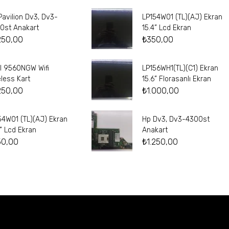
Pavilion Dv3, Dv3-
LP154W01 (TL)(AJ) Ekran
0st Anakart
15.4” Lcd Ekran
250,00
₺
350,00
el 9560NGW Wifi
LP156WH1(TL)(C1) Ekran
eless Kart
15.6” Florasanlı Ekran
250,00
₺
1.000,00
54W01 (TL)(AJ) Ekran
Hp Dv3, Dv3-4300st
4” Lcd Ekran
Anakart
50,00
₺
1.250,00