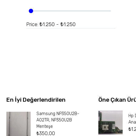
₺1.250 - ₺1.250
Price:
En İyi Değerlendirilen
Öne Çıkan Ür
Samsung NP350U2B-
Hp 
A02TR, NP350U2B
Ana
Menteşe
₺
1.
₺
350,00