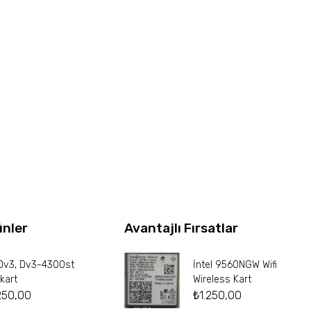
ünler
Avantajlı Fırsatlar
Dv3, Dv3-4300st
İntel 9560NGW Wifi
kart
Wireless Kart
250,00
₺
1.250,00