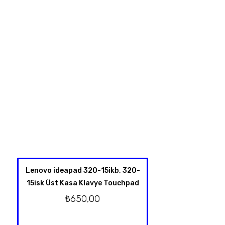
Lenovo ideapad 320-15ikb, 320-
HP Spectre X360 
15isk Üst Kasa Klavye Touchpad
4001NT 13-Y TPN-
Klavye Üst Kas
₺
650,00
Orjinal T
₺
2.750,