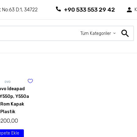
+90 533 553 29 42
 No:63 D:1, 34722
K
Tüm Kategoriler
DVD
ovo İdeapad
 Y550p, Y550a
 Rom Kapak
Plastik
₺
200,00
epete Ekle