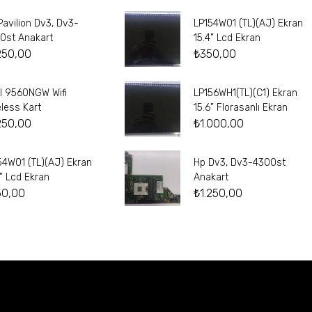
Pavilion Dv3, Dv3-
LP154W01 (TL)(AJ) Ekran
0st Anakart
15.4” Lcd Ekran
250,00
₺
350,00
el 9560NGW Wifi
LP156WH1(TL)(C1) Ekran
eless Kart
15.6” Florasanlı Ekran
250,00
₺
1.000,00
54W01 (TL)(AJ) Ekran
Hp Dv3, Dv3-4300st
4” Lcd Ekran
Anakart
50,00
₺
1.250,00