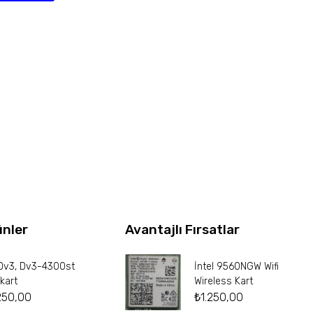
ünler
Avantajlı Fırsatlar
Dv3, Dv3-4300st
İntel 9560NGW Wifi
kart
Wireless Kart
250,00
₺
1.250,00