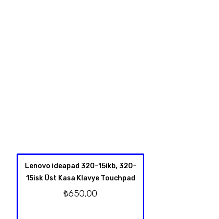
Lenovo ideapad 320-15ikb, 320-
HP Spectre X360 
15isk Üst Kasa Klavye Touchpad
4001NT 13-Y TPN-
Klavye Üst Kas
₺
650,00
Orjinal T
₺
2.750,