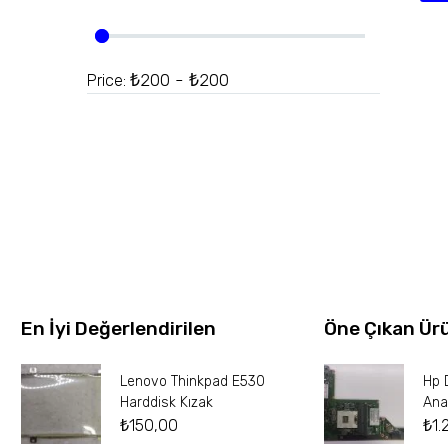
₺200 - ₺200
Price:
En İyi Değerlendirilen
Öne Çıkan Ür
Lenovo Thinkpad E530
Hp 
Harddisk Kızak
Ana
₺
150,00
₺
1.