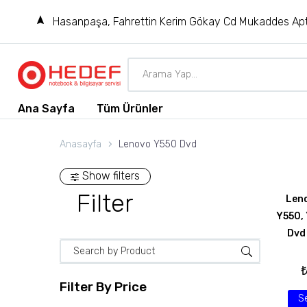
Hasanpaşa, Fahrettin Kerim Gökay Cd Mukaddes Apt
Ana Sayfa
Tüm Ürünler
Anasayfa
Lenovo Y550 Dvd
Show filters
Filter
Len
Y550,
Dvd
Filter By
Price
S