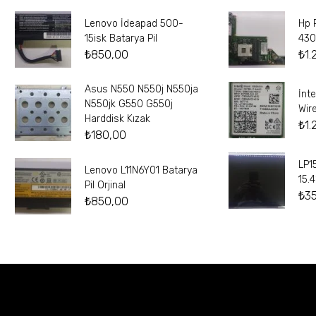
Lenovo İdeapad 500-
Hp 
15isk Batarya Pil
430
₺
850,00
₺
1.
Asus N550 N550j N550ja
İnt
N550jk G550 G550j
Wir
Harddisk Kızak
₺
1.
₺
180,00
LP1
Lenovo L11N6Y01 Batarya
15.
Pil Orjinal
₺
3
₺
850,00