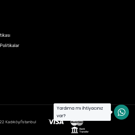
itikası
Politikalar
Yardıma mı ihtiyacınız
var?
22 Kadıköy/İstanbul