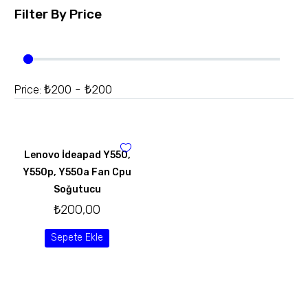
Filter By
Price
₺200 - ₺200
Price:
Lenovo İdeapad Y550,
Y550p, Y550a Fan Cpu
Soğutucu
₺
200,00
Sepete Ekle