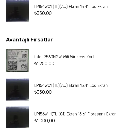
LP154W01 (TL)(AJ) Ekran 15.4” Lcd Ekran
₺
350,00
Avantajlı Fırsatlar
İntel 9560NGW Wifi Wireless Kart
₺
1.250,00
LP154W01 (TL)(AJ) Ekran 15.4” Lcd Ekran
₺
350,00
LP156WH1(TL)(C1) Ekran 15.6” Florasanlı Ekran
₺
1.000,00