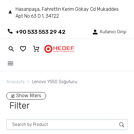
Hasanpaşa, Fahrettin Kerim Gökay Cd Mukaddes
Apt No:63 D:1, 34722
+90 533 553 29 42
Kullanıcı Girişi
Anasayfa
Lenovo Y550 Soğutucu
Show filters
Filter