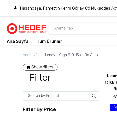
Hasanpaşa, Fahrettin Kerim Gökay Cd Mukaddes Apt
Ana Sayfa
Tüm Ürünler
Anasayfa
Lenovo Yoga 910-13ikb Dc Jack
Show filters
Filter
Leno
13IKB 
B
₺
S
Filter By
Price