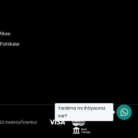
itikası
Politikalar
Yardıma mı ihtiyacınız
var?
22 Kadıköy/İstanbul