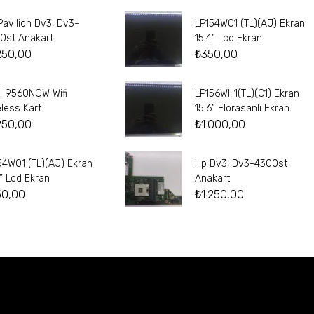
Pavilion Dv3, Dv3-
LP154W01 (TL)(AJ) Ekran
0st Anakart
15.4” Lcd Ekran
250,00
₺
350,00
el 9560NGW Wifi
LP156WH1(TL)(C1) Ekran
eless Kart
15.6” Florasanlı Ekran
250,00
₺
1.000,00
54W01 (TL)(AJ) Ekran
Hp Dv3, Dv3-4300st
4” Lcd Ekran
Anakart
50,00
₺
1.250,00