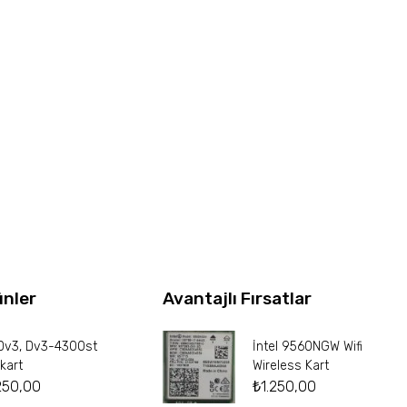
ünler
Avantajlı Fırsatlar
Dv3, Dv3-4300st
İntel 9560NGW Wifi
kart
Wireless Kart
250,00
₺
1.250,00