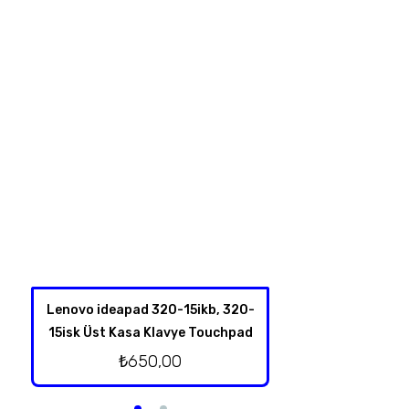
Lenovo ideapad 320-15ikb, 320-
Lenovo İdeapad
15isk Üst Kasa Klavye Touchpad
Hoparl
₺
650,00
₺
250,