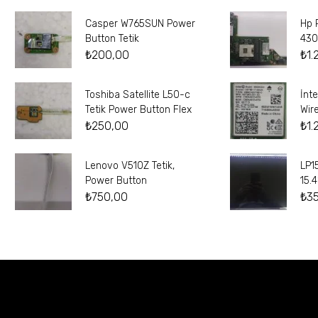
Casper W765SUN Power
Hp 
Button Tetik
430
₺
200,00
₺
1.
Toshiba Satellite L50-c
İnt
Tetik Power Button Flex
Wir
₺
250,00
₺
1.
Lenovo V510Z Tetik,
LP1
Power Button
15.
₺
750,00
₺
3