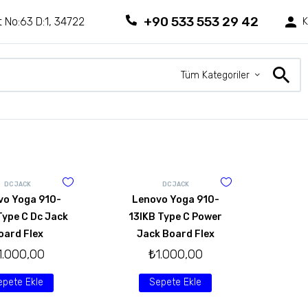
+90 533 553 29 42
 No:63 D:1, 34722
K
Tüm Kategoriler
DC JACK
DC JACK
vo Yoga 910-
Lenovo Yoga 910-
Type C Dc Jack
13IKB Type C Power
oard Flex
Jack Board Flex
1.000,00
₺
1.000,00
epete Ekle
Sepete Ekle