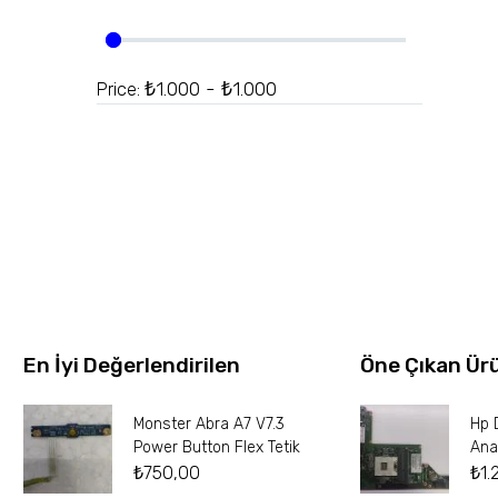
₺1.000 - ₺1.000
Price:
En İyi Değerlendirilen
Öne Çıkan Ür
Monster Abra A7 V7.3
Hp 
Power Button Flex Tetik
Ana
₺
750,00
₺
1.