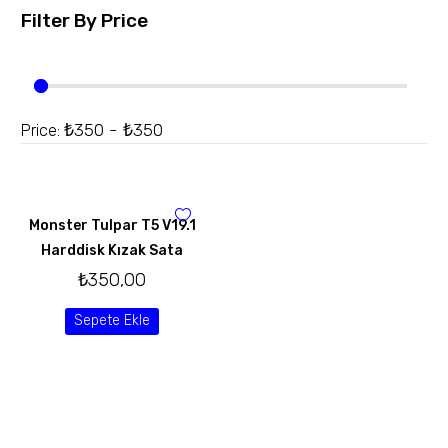
Filter By
Price
₺350 - ₺350
Price:
Monster Tulpar T5 V19.1
Harddisk Kızak Sata
₺
350,00
Sepete Ekle