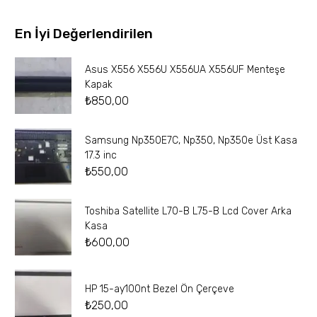
En İyi Değerlendirilen
Asus X556 X556U X556UA X556UF Menteşe
Kapak
₺
850,00
Samsung Np350E7C, Np350, Np350e Üst Kasa
17.3 inc
₺
550,00
Toshiba Satellite L70-B L75-B Lcd Cover Arka
Kasa
₺
600,00
HP 15-ay100nt Bezel Ön Çerçeve
₺
250,00