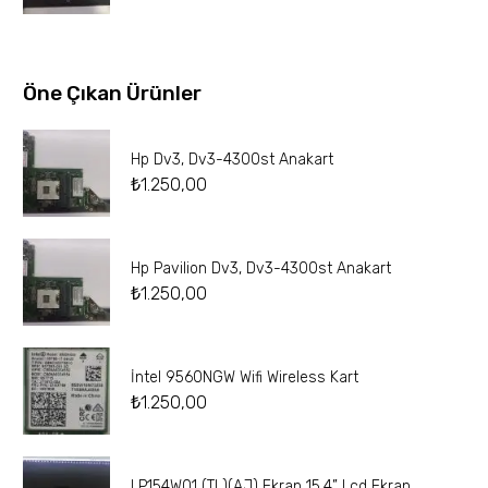
Öne Çıkan Ürünler
Hp Dv3, Dv3-4300st Anakart
₺
1.250,00
Hp Pavilion Dv3, Dv3-4300st Anakart
₺
1.250,00
İntel 9560NGW Wifi Wireless Kart
₺
1.250,00
LP154W01 (TL)(AJ) Ekran 15.4” Lcd Ekran