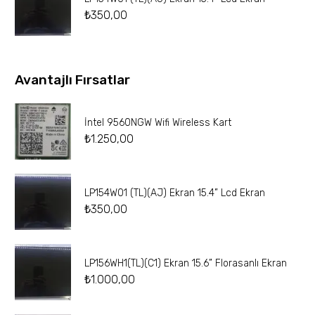
₺
350,00
Avantajlı Fırsatlar
İntel 9560NGW Wifi Wireless Kart
₺
1.250,00
LP154W01 (TL)(AJ) Ekran 15.4” Lcd Ekran
₺
350,00
LP156WH1(TL)(C1) Ekran 15.6” Florasanlı Ekran
₺
1.000,00