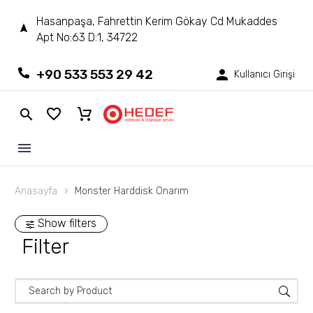
Hasanpaşa, Fahrettin Kerim Gökay Cd Mukaddes
Apt No:63 D:1, 34722
+90 533 553 29 42
Kullanıcı Girişi
Anasayfa
Monster Harddisk Onarım
Show filters
Filter