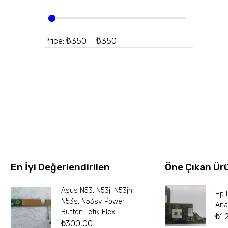
₺350 - ₺350
Price:
En İyi Değerlendirilen
Öne Çıkan Ür
Asus N53, N53j, N53jn,
Hp 
N53s, N53sv Power
Ana
Button Tetik Flex
₺
1.
₺
300,00