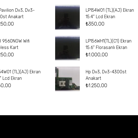
Pavilion Dv3, Dv3-
LP154W01 (TL)(AJ) Ekran
0st Anakart
15.4” Lcd Ekran
250,00
₺
350,00
el 9560NGW Wifi
LP156WH1(TL)(C1) Ekran
eless Kart
15.6” Florasanlı Ekran
250,00
₺
1.000,00
54W01 (TL)(AJ) Ekran
Hp Dv3, Dv3-4300st
4” Lcd Ekran
Anakart
50,00
₺
1.250,00