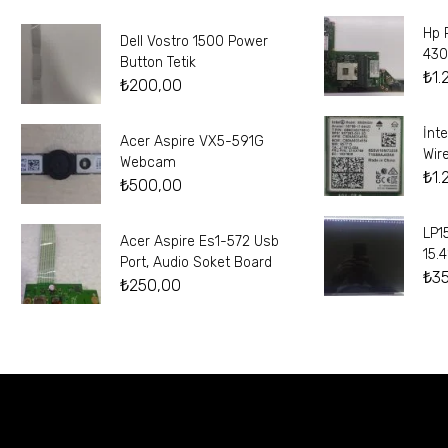
Hp 
Dell Vostro 1500 Power
430
Button Tetik
₺
1.
₺
200,00
İnt
Acer Aspire VX5-591G
Wir
Webcam
₺
1.
₺
500,00
LP1
Acer Aspire Es1-572 Usb
15.
Port, Audio Soket Board
₺
3
₺
250,00