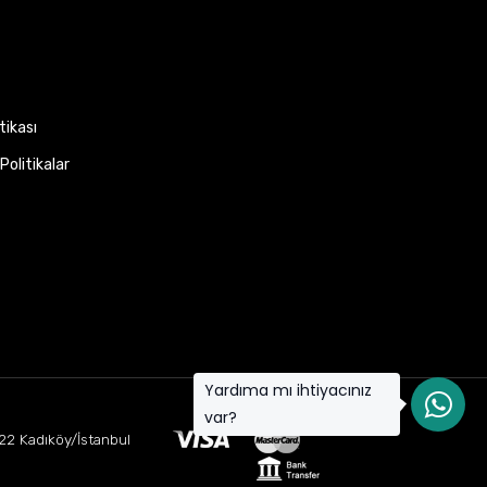
itikası
Politikalar
Yardıma mı ihtiyacınız
var?
22 Kadıköy/İstanbul