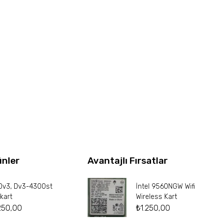
ünler
Avantajlı Fırsatlar
Dv3, Dv3-4300st
İntel 9560NGW Wifi
kart
Wireless Kart
250,00
₺
1.250,00