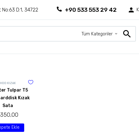
+90 533 553 29 42
 No:63 D:1, 34722
K
Tüm Kategoriler
HDD KIZAK
er Tulpar T5
Harddisk Kızak
Sata
₺
350,00
epete Ekle