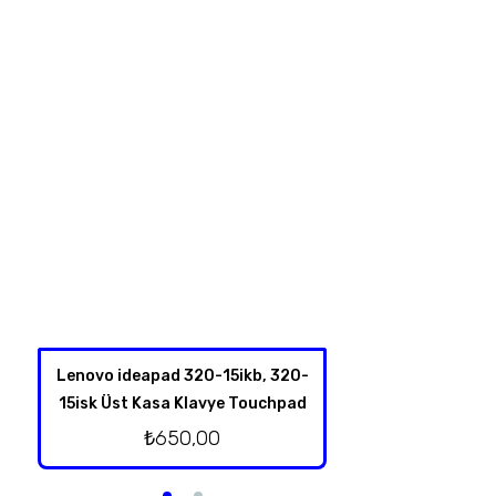
Lenovo ideapad 320-15ikb, 320-
Hp Omen 17-an00
15isk Üst Kasa Klavye Touchpad
Kablolu Or
₺
650,00
₺
500,