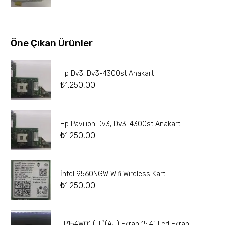
Öne Çıkan Ürünler
Hp Dv3, Dv3-4300st Anakart
₺
1.250,00
Hp Pavilion Dv3, Dv3-4300st Anakart
₺
1.250,00
İntel 9560NGW Wifi Wireless Kart
₺
1.250,00
LP154W01 (TL)(AJ) Ekran 15.4” Lcd Ekran