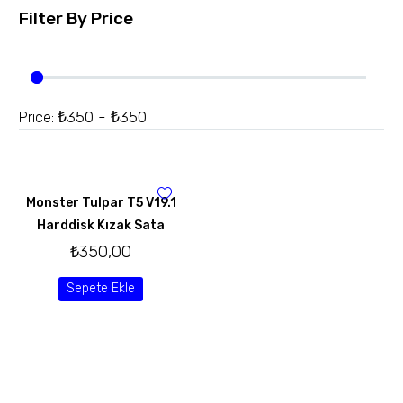
Filter By
Price
₺350 - ₺350
Price:
Monster Tulpar T5 V19.1
Harddisk Kızak Sata
₺
350,00
Sepete Ekle