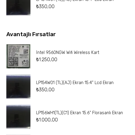
₺
350,00
Avantajlı Fırsatlar
İntel 9560NGW Wifi Wireless Kart
₺
1.250,00
LP154W01 (TL)(AJ) Ekran 15.4” Lcd Ekran
₺
350,00
LP156WH1(TL)(C1) Ekran 15.6” Florasanlı Ekran
₺
1.000,00