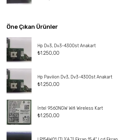
Öne Çıkan Ürünler
Hp Dv3, Dv3-4300st Anakart
₺
1.250,00
Hp Pavilion Dv3, Dv3-4300st Anakart
₺
1.250,00
İntel 9560NGW Wifi Wireless Kart
₺
1.250,00
LP154W01 (TL)(AJ) Ekran 15.4” Lcd Ekran