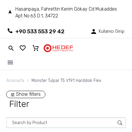
Hasanpaşa, Fahrettin Kerim Gökay Cd Mukaddes
Apt No:63 D:1, 34722
+90 533 553 29 42
Kullanıcı Girişi
Anasayfa
Monster Tulpar T5 V19.1 Harddisk Flex
Show filters
Filter