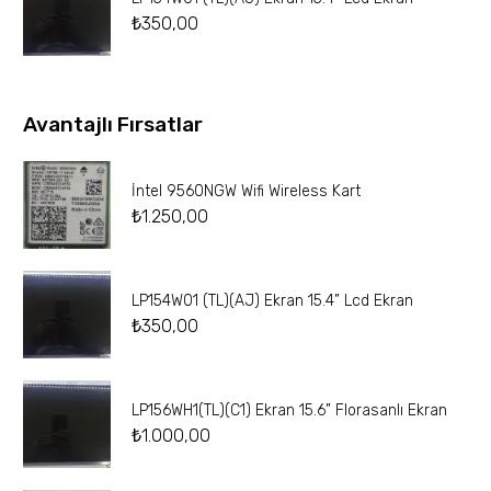
₺
350,00
Avantajlı Fırsatlar
İntel 9560NGW Wifi Wireless Kart
₺
1.250,00
LP154W01 (TL)(AJ) Ekran 15.4” Lcd Ekran
₺
350,00
LP156WH1(TL)(C1) Ekran 15.6” Florasanlı Ekran
₺
1.000,00