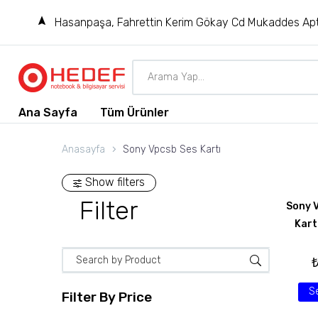
Hasanpaşa, Fahrettin Kerim Gökay Cd Mukaddes Apt
Ana Sayfa
Tüm Ürünler
Anasayfa
Sony Vpcsb Ses Kartı
Show filters
Filter
Sony V
Kart
S
Filter By
Price