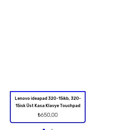
Lenovo ideapad 320-15ikb, 320-
Lenovo İdeapad
15isk Üst Kasa Klavye Touchpad
Hoparl
₺
650,00
₺
250,