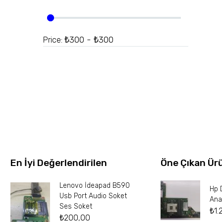
₺300 - ₺300
Price:
En İyi Değerlendirilen
Öne Çıkan Ür
Lenovo İdeapad B590
Hp 
Usb Port Audio Soket
Ana
Ses Soket
₺
1.
₺
200,00