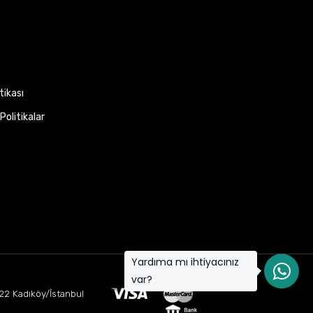
itikası
Politikalar
Yardıma mı ihtiyacınız
var?
22 Kadıköy/İstanbul