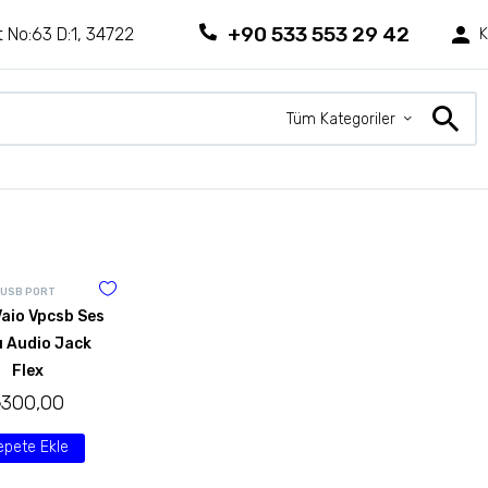
+90 533 553 29 42
 No:63 D:1, 34722
K
Tüm Kategoriler
USB PORT
aio Vpcsb Ses
ı Audio Jack
Flex
₺
300,00
epete Ekle