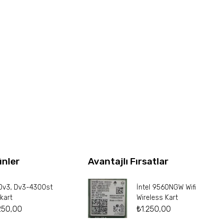
ünler
Avantajlı Fırsatlar
Dv3, Dv3-4300st
İntel 9560NGW Wifi
kart
Wireless Kart
250,00
₺
1.250,00