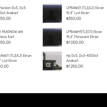
Pavilion Dv3, Dv3-
LP154W01 (TL)(AJ) Ekran
0st Anakart
15.4” Lcd Ekran
250,00
₺
350,00
el 9560NGW Wifi
LP156WH1(TL)(C1) Ekran
eless Kart
15.6” Florasanlı Ekran
250,00
₺
1.000,00
54W01 (TL)(AJ) Ekran
Hp Dv3, Dv3-4300st
4” Lcd Ekran
Anakart
50,00
₺
1.250,00