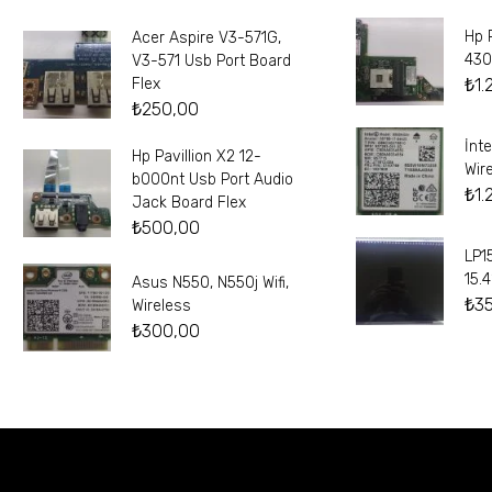
Hp 
Acer Aspire V3-571G,
430
V3-571 Usb Port Board
₺
1.
Flex
₺
250,00
İnt
Hp Pavillion X2 12-
Wir
b000nt Usb Port Audio
₺
1.
Jack Board Flex
₺
500,00
LP1
15.
Asus N550, N550j Wifi,
₺
3
Wireless
₺
300,00