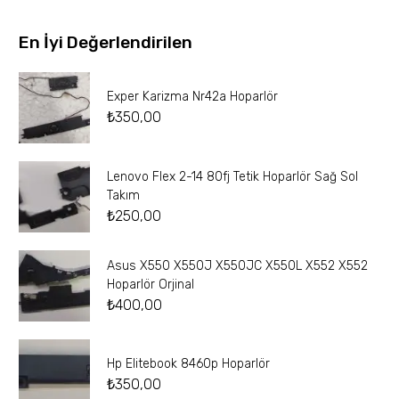
En İyi Değerlendirilen
Exper Karizma Nr42a Hoparlör
₺
350,00
Lenovo Flex 2-14 80fj Tetik Hoparlör Sağ Sol
Takım
₺
250,00
Asus X550 X550J X550JC X550L X552 X552
Hoparlör Orjinal
₺
400,00
Hp Elitebook 8460p Hoparlör
₺
350,00