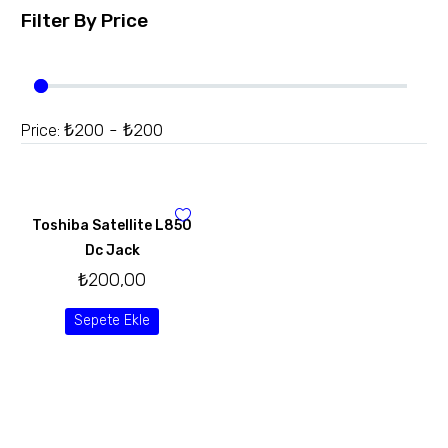
Filter By
Price
₺200 - ₺200
Price:
Toshiba Satellite L850
Dc Jack
₺
200,00
Sepete Ekle