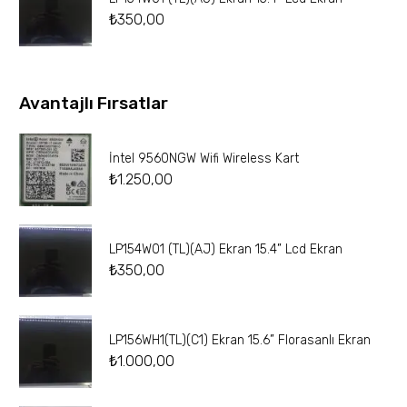
₺
350,00
Avantajlı Fırsatlar
İntel 9560NGW Wifi Wireless Kart
₺
1.250,00
LP154W01 (TL)(AJ) Ekran 15.4” Lcd Ekran
₺
350,00
LP156WH1(TL)(C1) Ekran 15.6” Florasanlı Ekran
₺
1.000,00