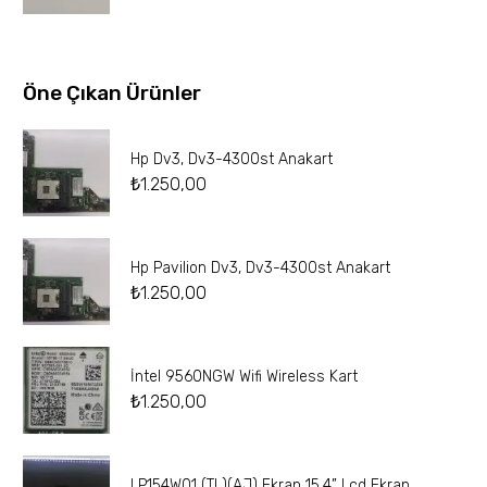
Öne Çıkan Ürünler
Hp Dv3, Dv3-4300st Anakart
₺
1.250,00
Hp Pavilion Dv3, Dv3-4300st Anakart
₺
1.250,00
İntel 9560NGW Wifi Wireless Kart
₺
1.250,00
LP154W01 (TL)(AJ) Ekran 15.4” Lcd Ekran