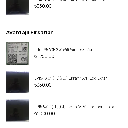
₺
350,00
Avantajlı Fırsatlar
İntel 9560NGW Wifi Wireless Kart
₺
1.250,00
LP154W01 (TL)(AJ) Ekran 15.4” Lcd Ekran
₺
350,00
LP156WH1(TL)(C1) Ekran 15.6” Florasanlı Ekran
₺
1.000,00