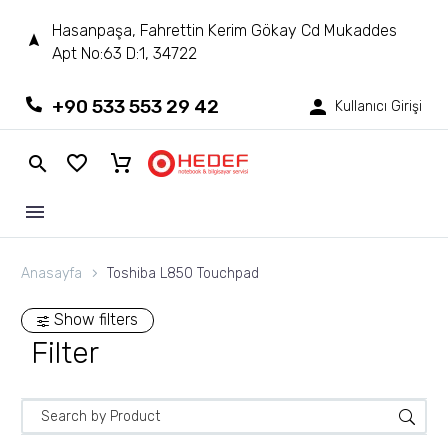
Hasanpaşa, Fahrettin Kerim Gökay Cd Mukaddes
Apt No:63 D:1, 34722
+90 533 553 29 42
Kullanıcı Girişi
Anasayfa
Toshiba L850 Touchpad
Show filters
Filter