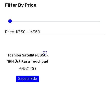
Filter By
Price
₺350 - ₺350
Price:
Toshiba Satellite L850-
1RH Üst Kasa Touchpad
₺
350,00
Sepete Ekle