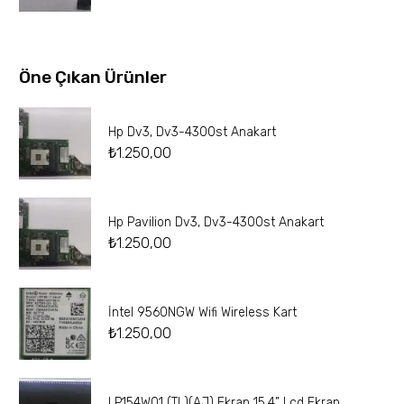
Öne Çıkan Ürünler
Hp Dv3, Dv3-4300st Anakart
₺
1.250,00
Hp Pavilion Dv3, Dv3-4300st Anakart
₺
1.250,00
İntel 9560NGW Wifi Wireless Kart
₺
1.250,00
LP154W01 (TL)(AJ) Ekran 15.4” Lcd Ekran