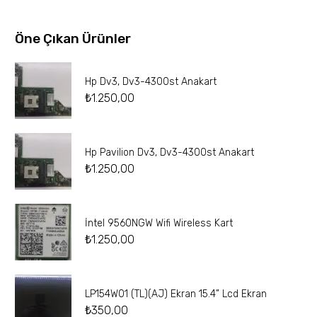
Öne Çıkan Ürünler
Hp Dv3, Dv3-4300st Anakart
₺
1.250,00
Hp Pavilion Dv3, Dv3-4300st Anakart
₺
1.250,00
İntel 9560NGW Wifi Wireless Kart
₺
1.250,00
LP154W01 (TL)(AJ) Ekran 15.4” Lcd Ekran
₺
350,00