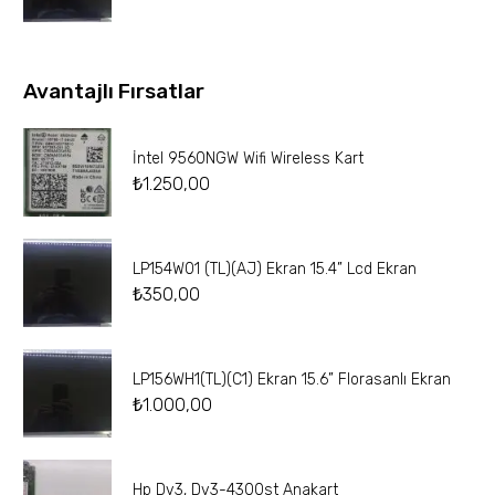
Avantajlı Fırsatlar
İntel 9560NGW Wifi Wireless Kart
₺
1.250,00
LP154W01 (TL)(AJ) Ekran 15.4” Lcd Ekran
₺
350,00
LP156WH1(TL)(C1) Ekran 15.6” Florasanlı Ekran
₺
1.000,00
Hp Dv3, Dv3-4300st Anakart