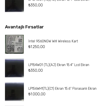
₺
350,00
Avantajlı Fırsatlar
İntel 9560NGW Wifi Wireless Kart
₺
1.250,00
LP154W01 (TL)(AJ) Ekran 15.4” Lcd Ekran
₺
350,00
LP156WH1(TL)(C1) Ekran 15.6” Florasanlı Ekran
₺
1.000,00