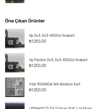
Öne Çıkan Ürünler
Hp Dv3, Dv3-4300st Anakart
₺
1.250,00
Hp Pavilion Dv3, Dv3-4300st Anakart
₺
1.250,00
İntel 9560NGW Wifi Wireless Kart
₺
1.250,00
LP154W01 (TL)(AJ) Ekran 15.4” Lcd Ekran