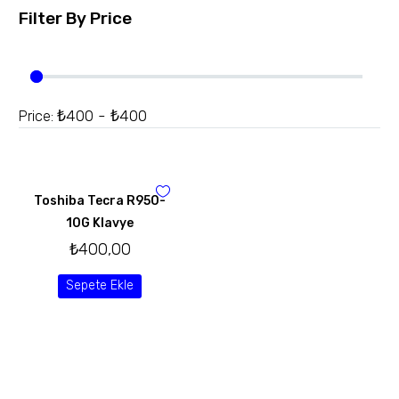
Filter By
Price
₺400 - ₺400
Price:
Toshiba Tecra R950-
10G Klavye
₺
400,00
Sepete Ekle