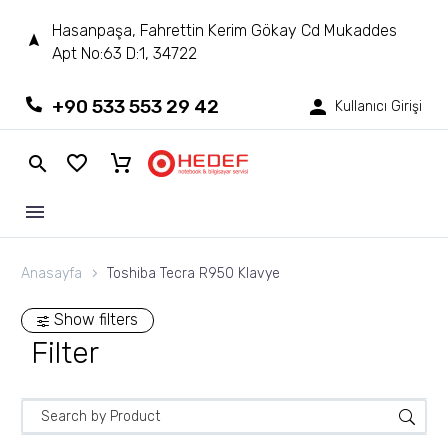
Hasanpaşa, Fahrettin Kerim Gökay Cd Mukaddes
Apt No:63 D:1, 34722
+90 533 553 29 42
Kullanıcı Girişi
Anasayfa
Toshiba Tecra R950 Klavye
Show filters
Filter