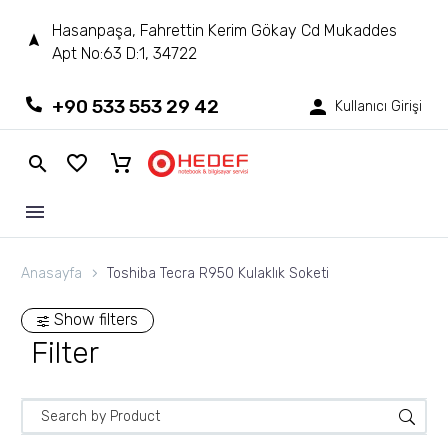
Hasanpaşa, Fahrettin Kerim Gökay Cd Mukaddes
Apt No:63 D:1, 34722
+90 533 553 29 42
Kullanıcı Girişi
Anasayfa
Toshiba Tecra R950 Kulaklık Soketi
Show filters
Filter