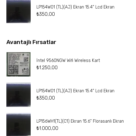
LP154W01 (TL)(AJ) Ekran 15.4” Lcd Ekran
₺
350,00
Avantajlı Fırsatlar
İntel 9560NGW Wifi Wireless Kart
₺
1.250,00
LP154W01 (TL)(AJ) Ekran 15.4” Lcd Ekran
₺
350,00
LP156WH1(TL)(C1) Ekran 15.6” Florasanlı Ekran
₺
1.000,00