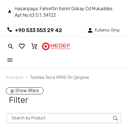
Hasanpaşa, Fahrettin Kerim Gökay Cd Mukaddes
Apt No:63 D:1, 34722
+90 533 553 29 42
Kullanıcı Girişi
Anasayfa
Toshiba Tecra R950 Ön Çerçeve
Show filters
Filter