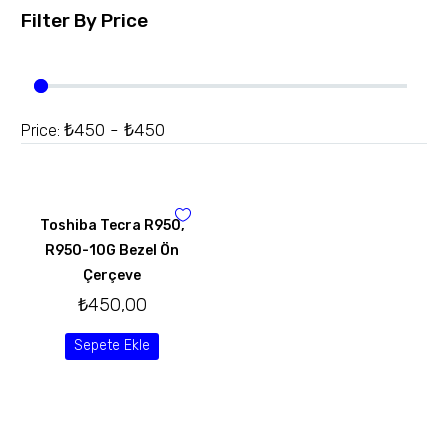
Filter By
Price
₺450 - ₺450
Price:
Toshiba Tecra R950,
R950-10G Bezel Ön
Çerçeve
₺
450,00
Sepete Ekle