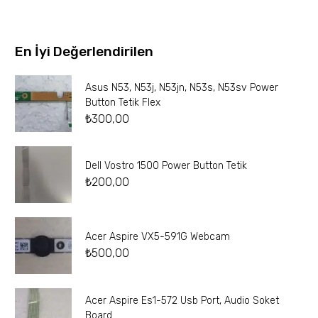
En İyi Değerlendirilen
Asus N53, N53j, N53jn, N53s, N53sv Power
Button Tetik Flex
₺
300,00
Dell Vostro 1500 Power Button Tetik
₺
200,00
Acer Aspire VX5-591G Webcam
₺
500,00
Acer Aspire Es1-572 Usb Port, Audio Soket
Board