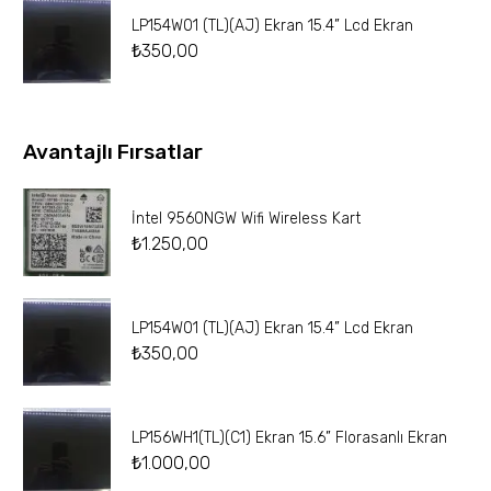
LP154W01 (TL)(AJ) Ekran 15.4” Lcd Ekran
₺
350,00
Avantajlı Fırsatlar
İntel 9560NGW Wifi Wireless Kart
₺
1.250,00
LP154W01 (TL)(AJ) Ekran 15.4” Lcd Ekran
₺
350,00
LP156WH1(TL)(C1) Ekran 15.6” Florasanlı Ekran
₺
1.000,00