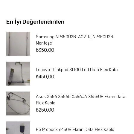
En İyi Değerlendirilen
Samsung NP350U2B-A02TR, NP350U2B
Menteşe
₺
350,00
Lenovo Thinkpad SL510 Lcd Data Flex Kablo
₺
450,00
Asus X556 X556U X556UA X556UF Ekran Data
Flex Kablo
₺
250,00
Hp Probook 6450B Ekran Data Flex Kablo