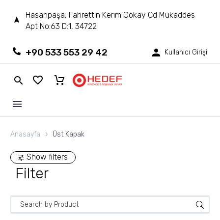
Hasanpaşa, Fahrettin Kerim Gökay Cd Mukaddes
Apt No:63 D:1, 34722
+90 533 553 29 42
Kullanıcı Girişi
Anasayfa
Üst Kapak
Show filters
Filter