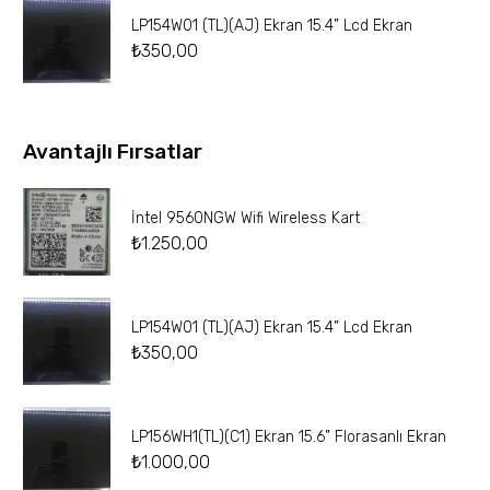
LP154W01 (TL)(AJ) Ekran 15.4” Lcd Ekran
₺
350,00
Avantajlı Fırsatlar
İntel 9560NGW Wifi Wireless Kart
₺
1.250,00
LP154W01 (TL)(AJ) Ekran 15.4” Lcd Ekran
₺
350,00
LP156WH1(TL)(C1) Ekran 15.6” Florasanlı Ekran
₺
1.000,00