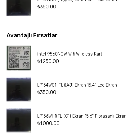
₺
350,00
Avantajlı Fırsatlar
İntel 9560NGW Wifi Wireless Kart
₺
1.250,00
LP154W01 (TL)(AJ) Ekran 15.4” Lcd Ekran
₺
350,00
LP156WH1(TL)(C1) Ekran 15.6” Florasanlı Ekran
₺
1.000,00