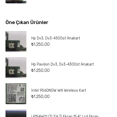
Öne Çıkan Ürünler
Hp Dv3, Dv3-4300st Anakart
₺
1.250,00
Hp Pavilion Dv3, Dv3-4300st Anakart
₺
1.250,00
İntel 9560NGW Wifi Wireless Kart
₺
1.250,00
LP154W01 (TL)(AJ) Ekran 15.4” Lcd Ekran