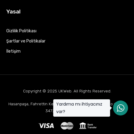
Yasal
Gizlilik Politikası
Şartlar ve Politikalar
İletişim
Copyright © 2025
UKWeb
. All Rights Reserved.
Yardıma mı ihtiyacınız
Hasanpaşa, Fahrettin Kerim Gökay Cd Mukaddes Apt No:63 D:1,
34722 Kadıköy/İstanbul
var?