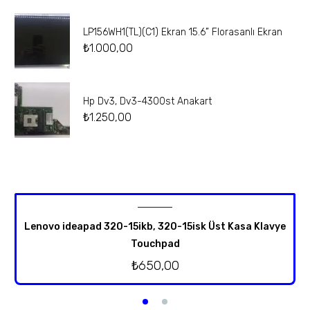
LP156WH1(TL)(C1) Ekran 15.6” Florasanlı Ekran
₺
1.000,00
Hp Dv3, Dv3-4300st Anakart
₺
1.250,00
Lenovo ideapad 320-15ikb, 320-15isk Üst Kasa Klavye
Touchpad
₺
650,00