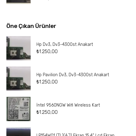
Öne Çıkan Ürünler
Hp Dv3, Dv3-4300st Anakart
₺
1.250,00
Hp Pavilion Dv3, Dv3-4300st Anakart
₺
1.250,00
İntel 9560NGW Wifi Wireless Kart
₺
1.250,00
LP154W01 (TL)(AJ) Ekran 15.4” Lcd Ekran