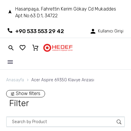
Hasanpaşa, Fahrettin Kerim Gökay Cd Mukaddes
Apt No:63 D:1, 34722
+90 533 553 29 42
Kullanıcı Girişi
Anasayfa
Acer Aspire 6935G Klavye Arızası
Show filters
Filter