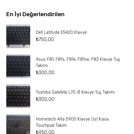
En İyi Değerlendirilen
Dell Latitude E5420 Klavye
₺
750,00
Asus F81, F81s, F81e, F81se, F82 Klavye Tuş
Takımı
₺
300,00
Toshiba Satellite L70-B Klavye Tuş Takımı
₺
300,00
Hometech Alfa 590S Klavye Üst Kasa
Touchpad Takım
₺
950,00