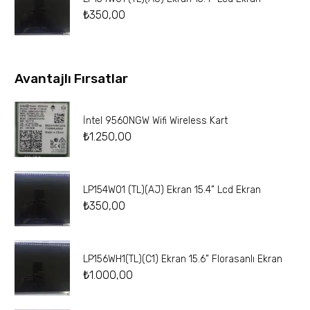
₺
350,00
Avantajlı Fırsatlar
İntel 9560NGW Wifi Wireless Kart
₺
1.250,00
LP154W01 (TL)(AJ) Ekran 15.4” Lcd Ekran
₺
350,00
LP156WH1(TL)(C1) Ekran 15.6” Florasanlı Ekran
₺
1.000,00