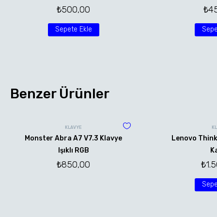
₺
500,00
₺
4
Sepete Ekle
Sepe
Benzer Ürünler
KLAVYE
K
Monster Abra A7 V7.3 Klavye
Lenovo Thin
Işıklı RGB
K
₺
850,00
₺
1.
Sepe