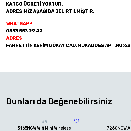
KARGO ÜCRETİ YOKTUR.
ADRESİMİZ AŞAĞIDA BELİRTİLMİŞTİR.
WHATSAPP
0533 553 29 42
ADRES
FAHRETTİN KERİM GÖKAY CAD.MUKADDES APT.NO:63
Bunları da Beğenebilirsiniz
WİFİ
3165NGW Wifi Mini Wireless
7260NGW AN 