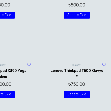
50,00
₺
500,00
te Ekle
Sepete Ekle
LAVYE
KLAVYE
kpad X390 Yoga
Lenovo Thinkpad T500 Klavye
alem
F
500,00
₺
750,00
te Ekle
Sepete Ekle