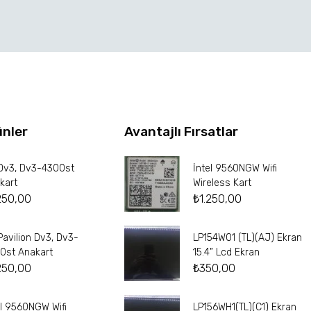
ünler
Avantajlı Fırsatlar
Dv3, Dv3-4300st
İntel 9560NGW Wifi
kart
Wireless Kart
250,00
₺
1.250,00
Pavilion Dv3, Dv3-
LP154W01 (TL)(AJ) Ekran
0st Anakart
15.4” Lcd Ekran
250,00
₺
350,00
el 9560NGW Wifi
LP156WH1(TL)(C1) Ekran