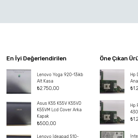
En İyi Değerlendirilen
Öne Çıkan Ür
Lenovo Yoga 920-13ikb
Hp 
Alt Kasa
Ana
₺
2.750,00
₺
1.
Asus K55 K55V K55VD
Hp 
K55VM Lcd Cover Arka
430
Kapak
₺
1.
₺
500,00
İnt
Lenovo İdeapad 510-