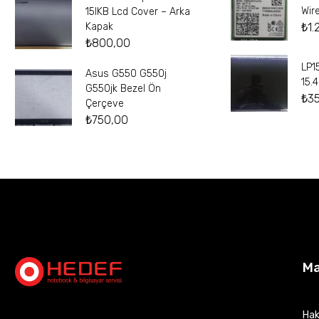
Wir
15IKB Lcd Cover – Arka
₺
1.
Kapak
₺
800,00
LP1
Asus G550 G550j
15.
G550jk Bezel Ön
₺
3
Çerçeve
₺
750,00
M
Hak