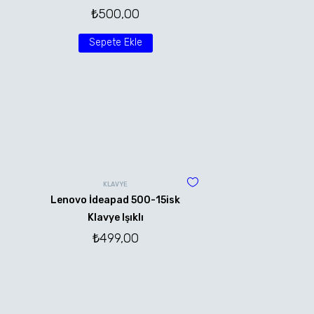
₺
500,00
Sepete Ekle
KLAVYE
Lenovo İdeapad 500-15isk
Klavye Işıklı
₺
499,00