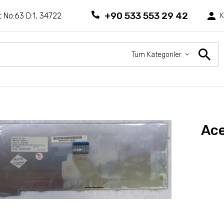
+90 533 553 29 42
 No:63 D:1, 34722
K
Tüm Kategoriler
Ace