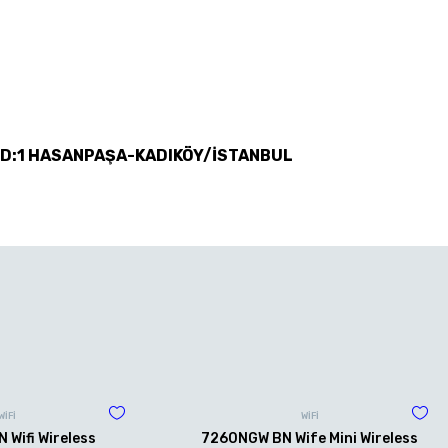
 D:1 HASANPAŞA-KADIKÖY/İSTANBUL
WİFİ
WİFİ
Wifi Wireless
7260NGW BN Wife Mini Wireless