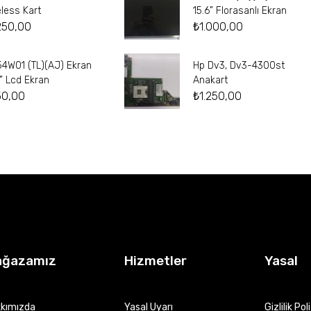
eless Kart
15.6” Florasanlı Ekran
250,00
₺
1.000,00
54W01 (TL)(AJ) Ekran
Hp Dv3, Dv3-4300st
4” Lcd Ekran
Anakart
50,00
₺
1.250,00
ağazamız
Hizmetler
Yasal
kımızda
Yasal Uyarı
Gizlilik Pol