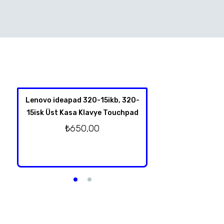
Lenovo ideapad 320-15ikb, 320-
HP Spectre X360 
15isk Üst Kasa Klavye Touchpad
4001NT 13-Y TPN-
Klavye Üst Kas
₺
650,00
Orjinal T
₺
2.750,