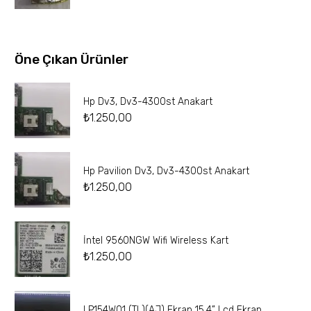
Öne Çıkan Ürünler
Hp Dv3, Dv3-4300st Anakart
₺
1.250,00
Hp Pavilion Dv3, Dv3-4300st Anakart
₺
1.250,00
İntel 9560NGW Wifi Wireless Kart
₺
1.250,00
LP154W01 (TL)(AJ) Ekran 15.4” Lcd Ekran