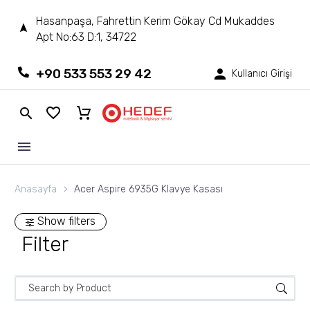
Hasanpaşa, Fahrettin Kerim Gökay Cd Mukaddes
Apt No:63 D:1, 34722
+90 533 553 29 42
Kullanıcı Girişi
Anasayfa
Acer Aspire 6935G Klavye Kasası
Show filters
Filter