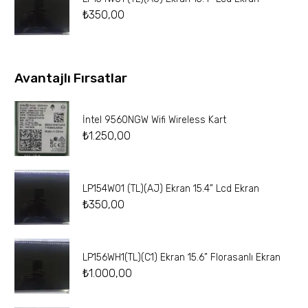
₺
350,00
Avantajlı Fırsatlar
İntel 9560NGW Wifi Wireless Kart
₺
1.250,00
LP154W01 (TL)(AJ) Ekran 15.4” Lcd Ekran
₺
350,00
LP156WH1(TL)(C1) Ekran 15.6” Florasanlı Ekran
₺
1.000,00