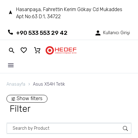
Hasanpaşa, Fahrettin Kerim Gökay Cd Mukaddes
Apt No:63 D:1, 34722
+90 533 553 29 42
Kullanıcı Girişi
Anasayfa
Asus X54H Tetik
Show filters
Filter