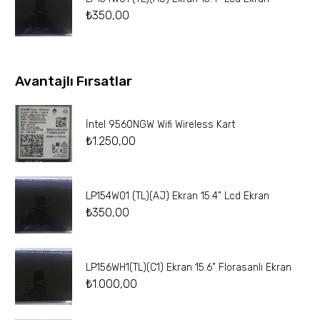
₺
350,00
Avantajlı Fırsatlar
İntel 9560NGW Wifi Wireless Kart
₺
1.250,00
LP154W01 (TL)(AJ) Ekran 15.4” Lcd Ekran
₺
350,00
LP156WH1(TL)(C1) Ekran 15.6” Florasanlı Ekran
₺
1.000,00