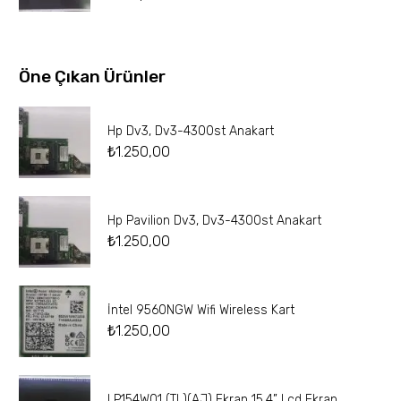
Öne Çıkan Ürünler
Hp Dv3, Dv3-4300st Anakart
₺
1.250,00
Hp Pavilion Dv3, Dv3-4300st Anakart
₺
1.250,00
İntel 9560NGW Wifi Wireless Kart
₺
1.250,00
LP154W01 (TL)(AJ) Ekran 15.4” Lcd Ekran