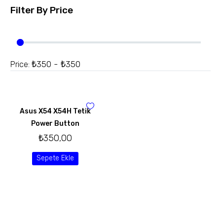
Filter By
Price
₺350 - ₺350
Price:
Asus X54 X54H Tetik
Power Button
₺
350,00
Sepete Ekle