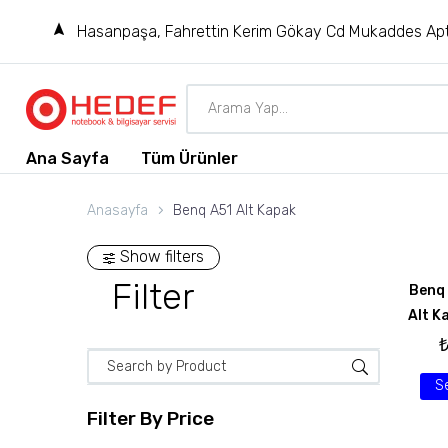
Hasanpaşa, Fahrettin Kerim Gökay Cd Mukaddes Apt
Ana Sayfa
Tüm Ürünler
Anasayfa
Benq A51 Alt Kapak
Show filters
Filter
Benq
Alt K
S
Filter By
Price