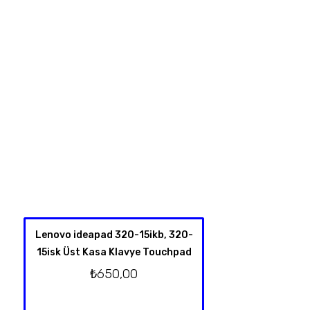
Lenovo ideapad 320-15ikb, 320-
HP Spectre X360 
15isk Üst Kasa Klavye Touchpad
4001NT 13-Y TPN-
Klavye Üst Kas
₺
650,00
Orjinal T
₺
2.750,