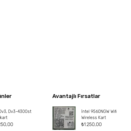
ünler
Avantajlı Fırsatlar
Dv3, Dv3-4300st
İntel 9560NGW Wifi
kart
Wireless Kart
250,00
₺
1.250,00