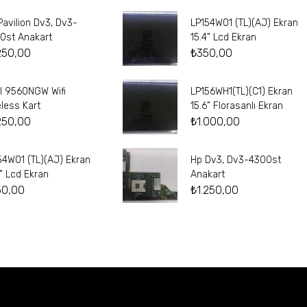
Pavilion Dv3, Dv3-
LP154W01 (TL)(AJ) Ekran
0st Anakart
15.4” Lcd Ekran
250,00
₺
350,00
el 9560NGW Wifi
LP156WH1(TL)(C1) Ekran
eless Kart
15.6” Florasanlı Ekran
250,00
₺
1.000,00
54W01 (TL)(AJ) Ekran
Hp Dv3, Dv3-4300st
4” Lcd Ekran
Anakart
50,00
₺
1.250,00