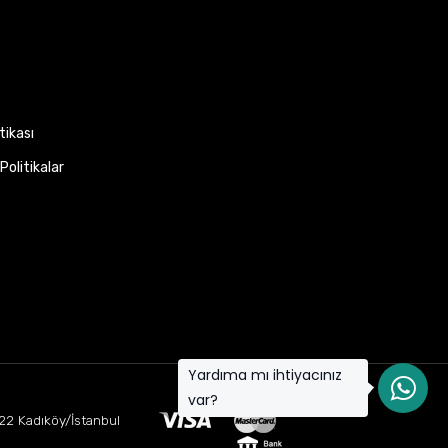
itikası
Politikalar
Yardıma mı ihtiyacınız
var?
22 Kadıköy/İstanbul