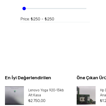
₺250 - ₺250
Price:
En İyi Değerlendirilen
Öne Çıkan Ür
Lenovo Yoga 920-13ikb
Hp 
Alt Kasa
Ana
₺
2.750,00
₺
1.