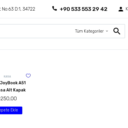
+90 533 553 29 42
 No:63 D:1, 34722
K
Tüm Kategoriler
KASA
 JoyBook A51
asa Alt Kapak
₺
250,00
epete Ekle