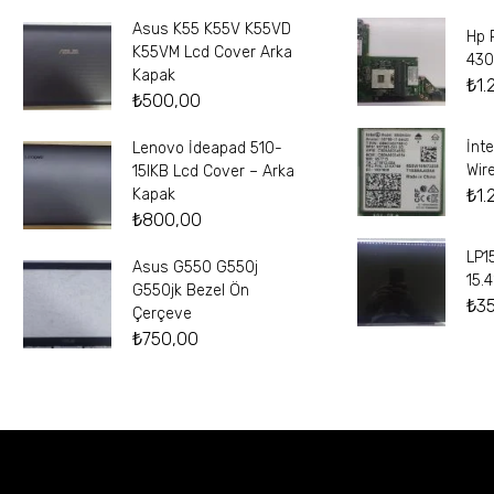
Asus K55 K55V K55VD
Hp 
K55VM Lcd Cover Arka
430
Kapak
₺
1.
₺
500,00
İnt
Lenovo İdeapad 510-
Wir
15IKB Lcd Cover – Arka
₺
1.
Kapak
₺
800,00
LP1
Asus G550 G550j
15.
G550jk Bezel Ön
₺
3
Çerçeve
₺
750,00