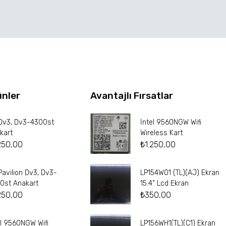
ünler
Avantajlı Fırsatlar
Dv3, Dv3-4300st
İntel 9560NGW Wifi
kart
Wireless Kart
250,00
₺
1.250,00
Pavilion Dv3, Dv3-
LP154W01 (TL)(AJ) Ekran
0st Anakart
15.4” Lcd Ekran
250,00
₺
350,00
el 9560NGW Wifi
LP156WH1(TL)(C1) Ekran