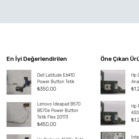
En İyi Değerlendirilen
Öne Çıkan Ür
Dell Latitude E6410
Hp 
Power Button Tetik
Ana
₺
350,00
₺
1.
Lenovo İdeapad B570
Hp 
B570e Power Button
430
Tetik Flex 20173
₺
1.
₺
450,00
İnt