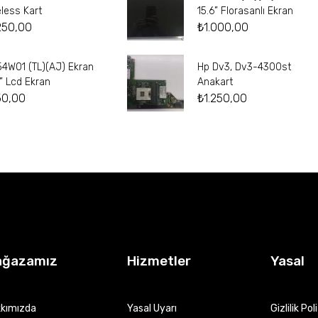
eless Kart
15.6” Florasanlı Ekran
250,00
₺
1.000,00
54W01 (TL)(AJ) Ekran
Hp Dv3, Dv3-4300st
4” Lcd Ekran
Anakart
50,00
₺
1.250,00
ağazamız
Hizmetler
Yasal
kımızda
Yasal Uyarı
Gizlilik Pol