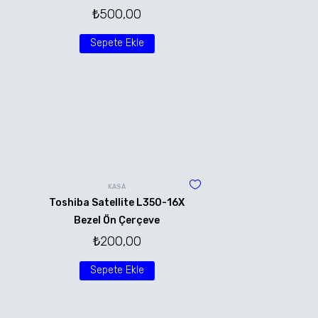
₺
500,00
Sepete Ekle
KASA
Toshiba Satellite L350-16X
Bezel Ön Çerçeve
₺
200,00
Sepete Ekle