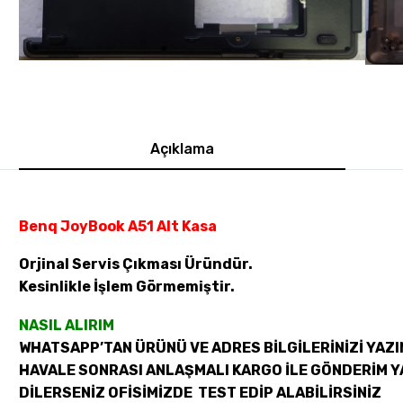
Açıklama
Benq JoyBook A51 Alt Kasa
Orjinal Servis Çıkması Üründür.
Kesinlikle İşlem Görmemiştir.
NASIL ALIRIM
WHATSAPP’TAN ÜRÜNÜ VE ADRES BİLGİLERİNİZİ YAZI
HAVALE SONRASI ANLAŞMALI KARGO İLE GÖNDERİM Y
DİLERSENİZ OFİSİMİZDE TEST EDİP ALABİLİRSİNİZ