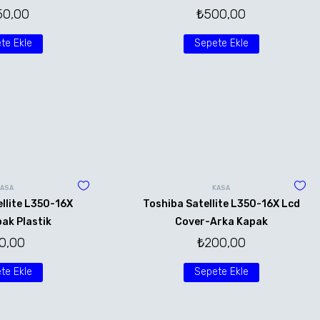
50,00
₺
500,00
te Ekle
Sepete Ekle
KASA
KASA
llite L350-16X
Toshiba Satellite L350-16X Lcd
ak Plastik
Cover-Arka Kapak
0,00
₺
200,00
te Ekle
Sepete Ekle