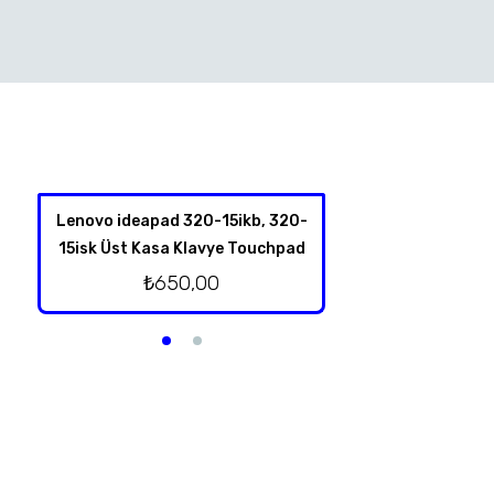
Lenovo ideapad 320-15ikb, 320-
Hp Pavilion Dv6-6
15isk Üst Kasa Klavye Touchpad
Takım
₺
650,00
₺
250,