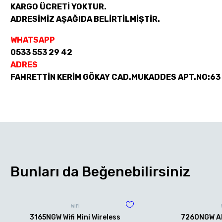
KARGO ÜCRETİ YOKTUR.
ADRESİMİZ AŞAĞIDA BELİRTİLMİŞTİR.
WHATSAPP
0533 553 29 42
ADRES
FAHRETTİN KERİM GÖKAY CAD.MUKADDES APT.NO:63
Bunları da Beğenebilirsiniz
WİFİ
3165NGW Wifi Mini Wireless
7260NGW AN 