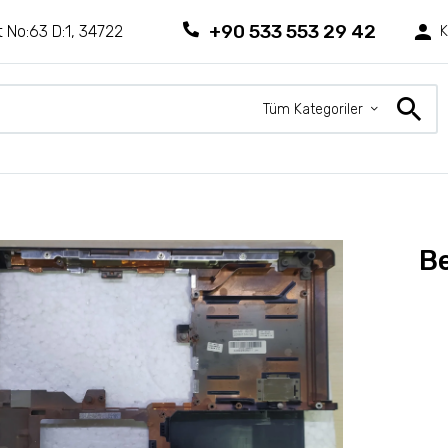
+90 533 553 29 42
 No:63 D:1, 34722
K
Tüm Kategoriler
Be