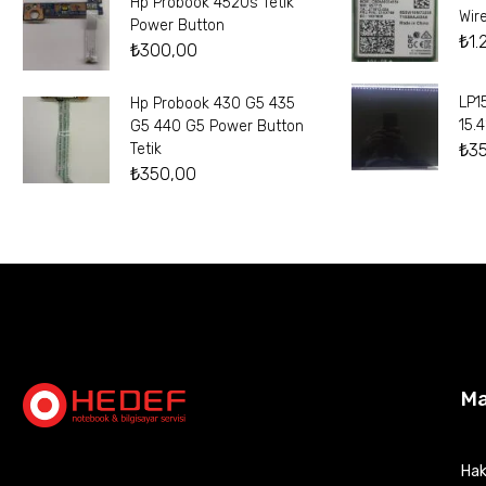
Hp Probook 4520s Tetik
Wir
Power Button
₺
1.
₺
300,00
LP1
Hp Probook 430 G5 435
15.
G5 440 G5 Power Button
₺
3
Tetik
₺
350,00
M
Hak