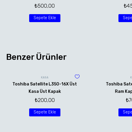
₺
500,00
₺
4
Sepete Ekle
Sepe
Benzer Ürünler
KASA
Toshiba Satellite L350-16X Üst
Toshiba Sate
Kasa Üst Kapak
Ram Kap
₺
200,00
₺
7
Sepete Ekle
Sepe