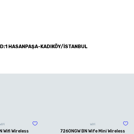
 D:1 HASANPAŞA-KADIKÖY/İSTANBUL
WİFİ
WİFİ
Wifi Wireless
7260NGW BN Wife Mini Wireless