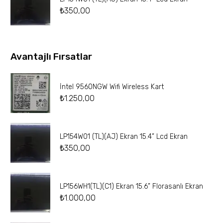
₺
350,00
Avantajlı Fırsatlar
İntel 9560NGW Wifi Wireless Kart
₺
1.250,00
LP154W01 (TL)(AJ) Ekran 15.4” Lcd Ekran
₺
350,00
LP156WH1(TL)(C1) Ekran 15.6” Florasanlı Ekran
₺
1.000,00