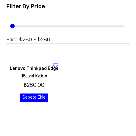
Filter By
Price
₺280 - ₺280
Price:
Lenovo Thinkpad Edge
15 Lcd Kablo
₺
280,00
Sepete Ekle