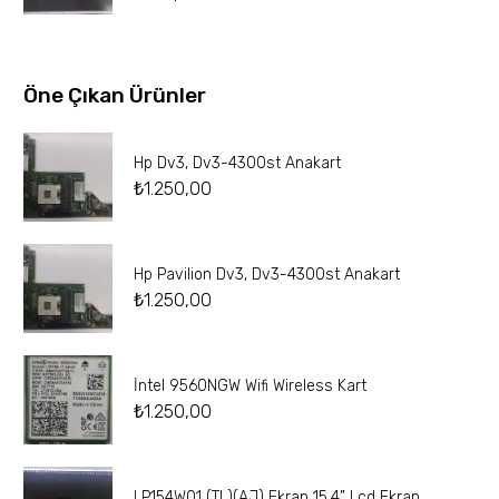
Öne Çıkan Ürünler
Hp Dv3, Dv3-4300st Anakart
₺
1.250,00
Hp Pavilion Dv3, Dv3-4300st Anakart
₺
1.250,00
İntel 9560NGW Wifi Wireless Kart
₺
1.250,00
LP154W01 (TL)(AJ) Ekran 15.4” Lcd Ekran