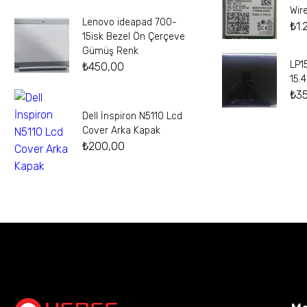
Wir
Lenovo ideapad 700-
₺
1.
15isk Bezel Ön Çerçeve
Gümüş Renk
LP1
₺
450,00
15.
₺
3
Dell İnspiron N5110 Lcd
Cover Arka Kapak
₺
200,00