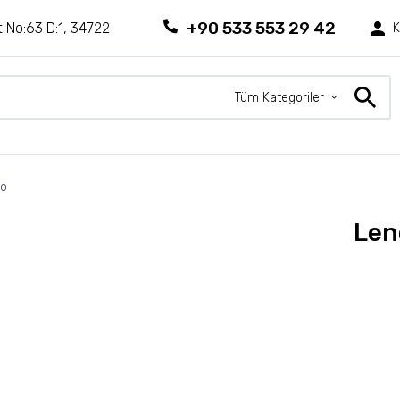
+90 533 553 29 42
 No:63 D:1, 34722
K
Tüm Kategoriler
lo
Len