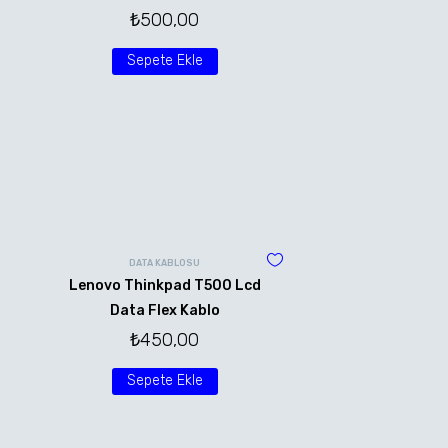
₺
500,00
Sepete Ekle
DATA KABLOSU
Lenovo Thinkpad T500 Lcd
Data Flex Kablo
₺
450,00
Sepete Ekle