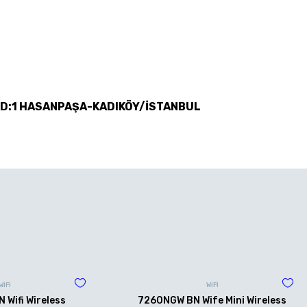
 D:1 HASANPAŞA-KADIKÖY/İSTANBUL
WİFİ
WİFİ
Wifi Wireless
7260NGW BN Wife Mini Wireless