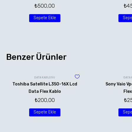
₺
500,00
₺
4
Sepete Ekle
Sepe
Benzer Ürünler
DATA KABLOSU
DATA
Toshiba Satellite L350-16X Lcd
Sony Vaio Vp
Data Flex Kablo
Flex
₺
200,00
₺
2
Sepete Ekle
Sepe