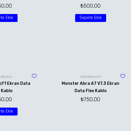
50,00
₺
500,00
te Ekle
Sepete Ekle
 KABLOSU
DATA KABLOSU
cf1 Ekran Data
Monster Abra A7 V7.3 Ekran
 Kablo
Data Flex Kablo
50,00
₺
750,00
te Ekle