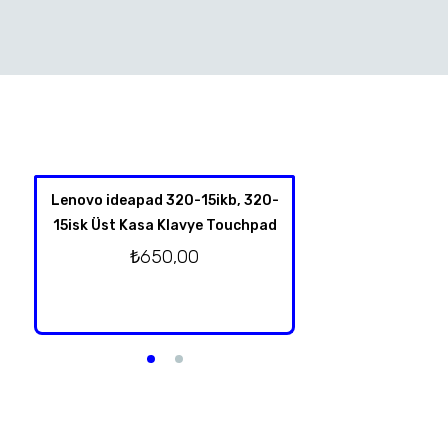
Lenovo ideapad 320-15ikb, 320-
HP Spectre X360 
15isk Üst Kasa Klavye Touchpad
4001NT 13-Y TPN-
Klavye Üst Kas
₺
650,00
Orjinal T
₺
2.750,