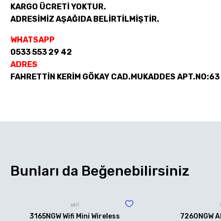
KARGO ÜCRETİ YOKTUR.
ADRESİMİZ AŞAĞIDA BELİRTİLMİŞTİR.
WHATSAPP
0533 553 29 42
ADRES
FAHRETTİN KERİM GÖKAY CAD.MUKADDES APT.NO:63
Bunları da Beğenebilirsiniz
WİFİ
3165NGW Wifi Mini Wireless
7260NGW AN 