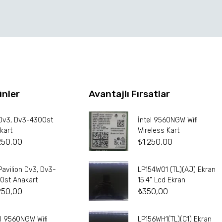
ünler
Avantajlı Fırsatlar
Dv3, Dv3-4300st
İntel 9560NGW Wifi
kart
Wireless Kart
250,00
₺
1.250,00
Pavilion Dv3, Dv3-
LP154W01 (TL)(AJ) Ekran
0st Anakart
15.4” Lcd Ekran
250,00
₺
350,00
el 9560NGW Wifi
LP156WH1(TL)(C1) Ekran