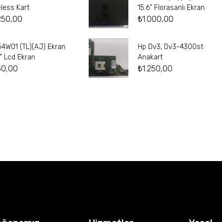
eless Kart
15.6” Florasanlı Ekran
250,00
₺
1.000,00
54W01 (TL)(AJ) Ekran
Hp Dv3, Dv3-4300st
4” Lcd Ekran
Anakart
50,00
₺
1.250,00