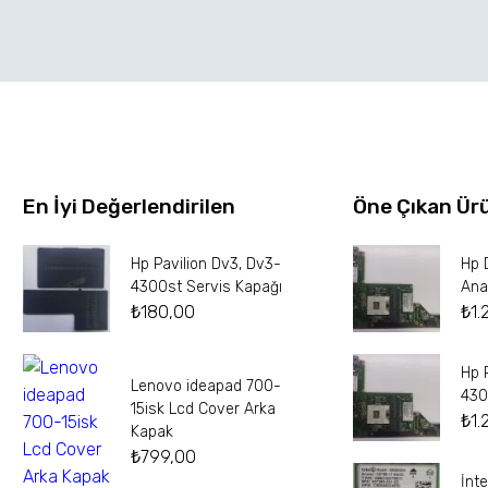
En İyi Değerlendirilen
Öne Çıkan Ür
Hp Pavilion Dv3, Dv3-
Hp 
4300st Servis Kapağı
Ana
₺
180,00
₺
1.
Hp 
Lenovo ideapad 700-
430
15isk Lcd Cover Arka
₺
1.
Kapak
₺
799,00
İnt