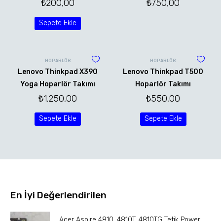
₺
200,00
₺
750,00
Sepete Ekle
HOPARLÖR
HOPARLÖR
Lenovo Thinkpad X390
Lenovo Thinkpad T500
Yoga Hoparlör Takımı
Hoparlör Takımı
₺
1.250,00
₺
550,00
Sepete Ekle
Sepete Ekle
En İyi Değerlendirilen
Acer Aspire 4810, 4810T, 4810TG Tetik Power