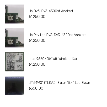
Hp Dv3, Dv3-4300st Anakart
₺
1.250,00
Hp Pavilion Dv3, Dv3-4300st Anakart
₺
1.250,00
İntel 9560NGW Wifi Wireless Kart
₺
1.250,00
LP154W01 (TL)(AJ) Ekran 15.4” Lcd Ekran
₺
350,00