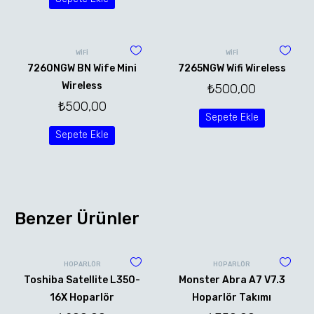
WİFİ
WİFİ
7260NGW BN Wife Mini
7265NGW Wifi Wireless
Wireless
₺
500,00
₺
500,00
Sepete Ekle
Sepete Ekle
Benzer Ürünler
HOPARLÖR
HOPARLÖR
Toshiba Satellite L350-
Monster Abra A7 V7.3
16X Hoparlör
Hoparlör Takımı