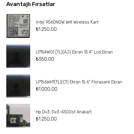
Avantajlı Fırsatlar
İntel 9560NGW Wifi Wireless Kart
₺
1.250,00
LP154W01 (TL)(AJ) Ekran 15.4” Lcd Ekran
₺
350,00
LP156WH1(TL)(C1) Ekran 15.6” Florasanlı Ekran
₺
1.000,00
Hp Dv3, Dv3-4300st Anakart
₺
1.250,00