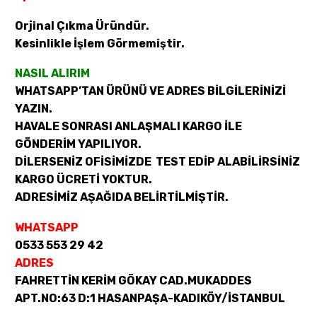
Orjinal Çıkma Üründür.
Kesinlikle İşlem Görmemiştir.
NASIL ALIRIM
WHATSAPP’TAN ÜRÜNÜ VE ADRES BİLGİLERİNİZİ
YAZIN.
HAVALE SONRASI ANLAŞMALI KARGO İLE
GÖNDERİM YAPILIYOR.
DİLERSENİZ OFİSİMİZDE TEST EDİP ALABİLİRSİNİZ
KARGO ÜCRETİ YOKTUR.
ADRESİMİZ AŞAĞIDA BELİRTİLMİŞTİR.
WHATSAPP
0533 553 29 42
ADRES
FAHRETTİN KERİM GÖKAY CAD.MUKADDES
APT.NO:63 D:1 HASANPAŞA-KADIKÖY/İSTANBUL