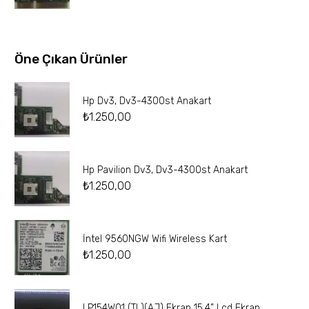
Öne Çıkan Ürünler
Hp Dv3, Dv3-4300st Anakart
₺
1.250,00
Hp Pavilion Dv3, Dv3-4300st Anakart
₺
1.250,00
İntel 9560NGW Wifi Wireless Kart
₺
1.250,00
LP154W01 (TL)(AJ) Ekran 15.4” Lcd Ekran