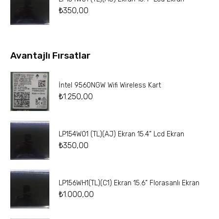
₺
350,00
Avantajlı Fırsatlar
İntel 9560NGW Wifi Wireless Kart
₺
1.250,00
LP154W01 (TL)(AJ) Ekran 15.4” Lcd Ekran
₺
350,00
LP156WH1(TL)(C1) Ekran 15.6” Florasanlı Ekran
₺
1.000,00