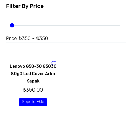
Filter By
Price
₺350 - ₺350
Price:
Lenovo G50-30 G5030
80g0 Lcd Cover Arka
Kapak
₺
350,00
Sepete Ekle