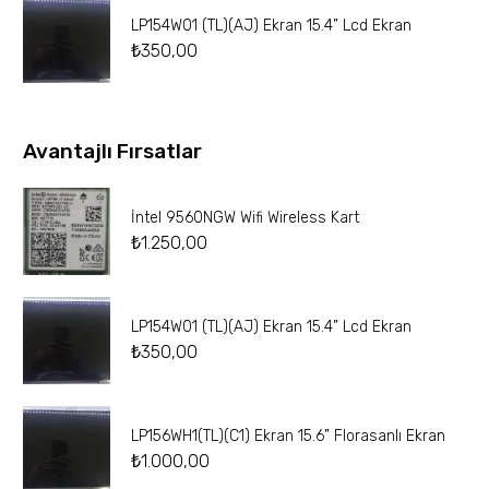
LP154W01 (TL)(AJ) Ekran 15.4” Lcd Ekran
₺
350,00
Avantajlı Fırsatlar
İntel 9560NGW Wifi Wireless Kart
₺
1.250,00
LP154W01 (TL)(AJ) Ekran 15.4” Lcd Ekran
₺
350,00
LP156WH1(TL)(C1) Ekran 15.6” Florasanlı Ekran
₺
1.000,00