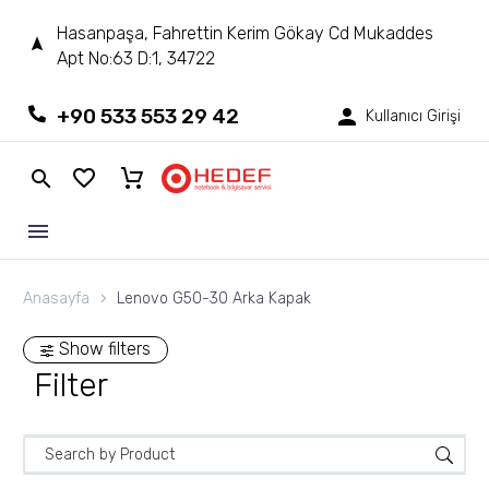
Hasanpaşa, Fahrettin Kerim Gökay Cd Mukaddes
Apt No:63 D:1, 34722
+90 533 553 29 42
Kullanıcı Girişi
Anasayfa
Lenovo G50-30 Arka Kapak
Show filters
Filter