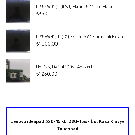
LP154W01 (TL)(AJ) Ekran 15.4” Lcd Ekran
₺
350,00
LP156WH1(TL)(C1) Ekran 15.6” Florasanlı Ekran
₺
1.000,00
Hp Dv3, Dv3-4300st Anakart
₺
1.250,00
Lenovo ideapad 320-15ikb, 320-15isk Üst Kasa Klavye
Touchpad