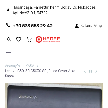
Hasanpaşa, Fahrettin Kerim Gökay Cd Mukaddes
Apt No:63 D:1, 34722
+90 533 553 29 42
Kullanıcı Girişi
Anasayfa
KASA
Lenovo G50-30 G5030 80g0 Lcd Cover Arka
Kapak