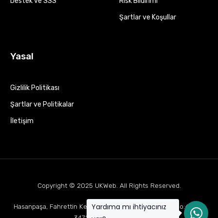
Destek ve SSS
Risk Bildirimi
Şartlar ve Koşullar
Yasal
Gizlilik Politikası
Şartlar ve Politikalar
İletişim
Copyright © 2025
UKWeb
. All Rights Reserved.
Yardıma mı ihtiyacınız
Hasanpaşa, Fahrettin Kerim Gökay Cd Mukaddes Apt No:63 D:1,
34722 Kadıköy/İstanbul