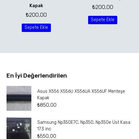
Kapak
₺
200,00
₺
200,00
Sepete Ekle
Sepete Ekle
En İyi Değerlendirilen
Asus X556 X556U X556UA X556UF Menteşe
Kapak
₺
850,00
Samsung Np350E7C, Np350, Np350e Üst Kasa
17.3 inc
₺
550,00