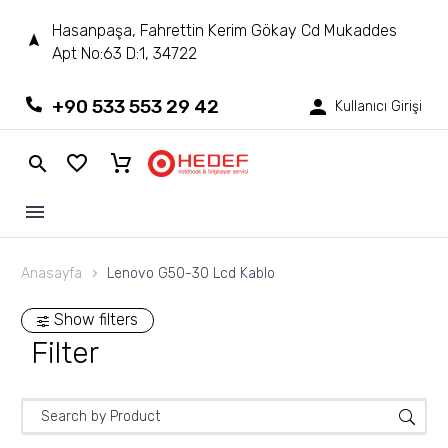
Hasanpaşa, Fahrettin Kerim Gökay Cd Mukaddes
Apt No:63 D:1, 34722
+90 533 553 29 42
Kullanıcı Girişi
Anasayfa
Lenovo G50-30 Lcd Kablo
Show filters
Filter