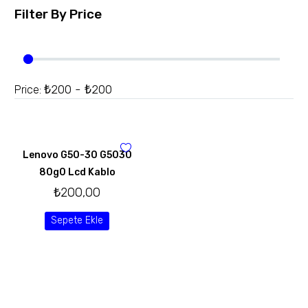
Filter By
Price
₺200 - ₺200
Price:
Lenovo G50-30 G5030
80g0 Lcd Kablo
₺
200,00
Sepete Ekle