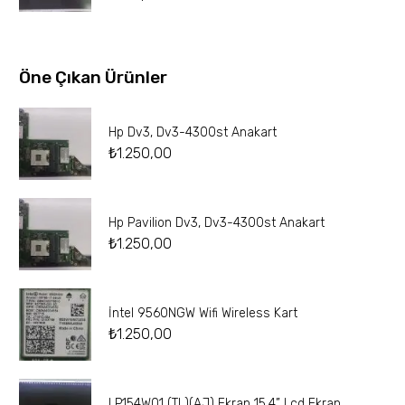
Öne Çıkan Ürünler
Hp Dv3, Dv3-4300st Anakart
₺
1.250,00
Hp Pavilion Dv3, Dv3-4300st Anakart
₺
1.250,00
İntel 9560NGW Wifi Wireless Kart
₺
1.250,00
LP154W01 (TL)(AJ) Ekran 15.4” Lcd Ekran