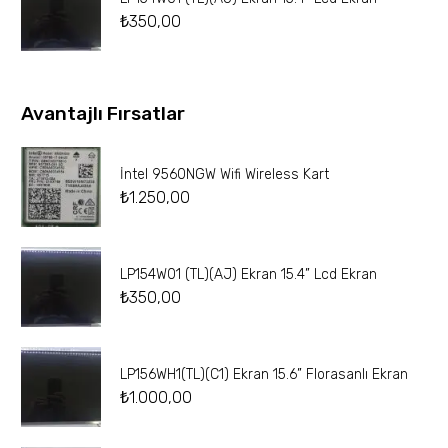
₺
350,00
Avantajlı Fırsatlar
İntel 9560NGW Wifi Wireless Kart
₺
1.250,00
LP154W01 (TL)(AJ) Ekran 15.4” Lcd Ekran
₺
350,00
LP156WH1(TL)(C1) Ekran 15.6” Florasanlı Ekran
₺
1.000,00