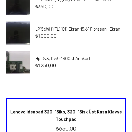
₺
350,00
LP156WH1(TL)(C1) Ekran 15.6” Florasanlı Ekran
₺
1.000,00
Hp Dv3, Dv3-4300st Anakart
₺
1.250,00
Lenovo ideapad 320-15ikb, 320-15isk Üst Kasa Klavye
Touchpad
₺
650,00