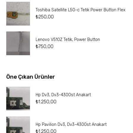
Toshiba Satellite L50-c Tetik Power Button Flex
₺
250,00
Lenovo V510Z Tetik, Power Button
₺
750,00
Öne Çıkan Ürünler
Hp Dv3, Dv3-4300st Anakart
₺
1.250,00
Hp Pavilion Dv3, Dv3-4300st Anakart
₺
1.250,00