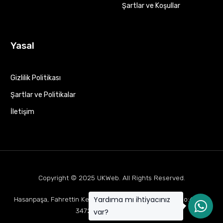
Şartlar ve Koşullar
Yasal
Gizlilik Politikası
Şartlar ve Politikalar
İletişim
Copyright © 2025
UKWeb
. All Rights Reserved.
Yardıma mı ihtiyacınız
Hasanpaşa, Fahrettin Kerim Gökay Cd Mukaddes Apt No:63 D:1,
34722 Kadıköy/İstanbul
var?