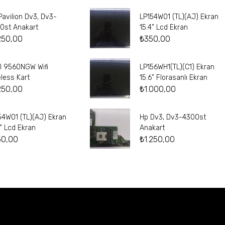
Pavilion Dv3, Dv3-
LP154W01 (TL)(AJ) Ekran
0st Anakart
15.4” Lcd Ekran
250,00
₺
350,00
el 9560NGW Wifi
LP156WH1(TL)(C1) Ekran
eless Kart
15.6” Florasanlı Ekran
250,00
₺
1.000,00
54W01 (TL)(AJ) Ekran
Hp Dv3, Dv3-4300st
4” Lcd Ekran
Anakart
50,00
₺
1.250,00