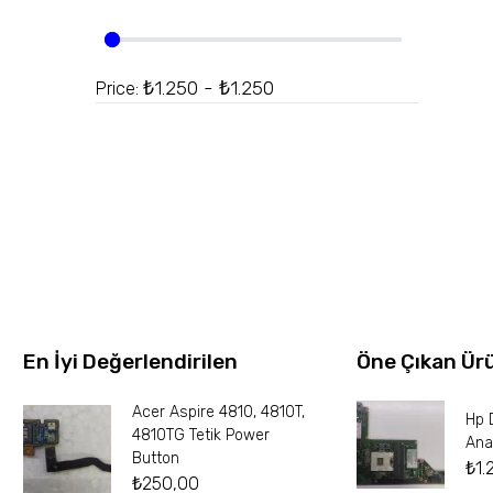
₺1.250 - ₺1.250
Price:
En İyi Değerlendirilen
Öne Çıkan Ür
Acer Aspire 4810, 4810T,
Hp 
4810TG Tetik Power
Ana
Button
₺
1.
₺
250,00