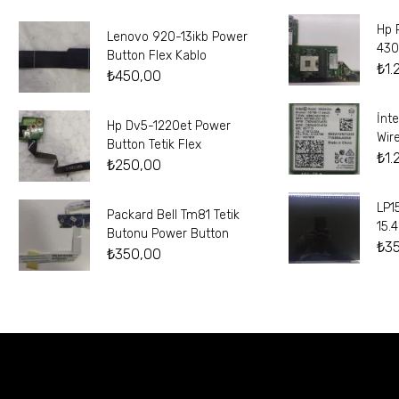
Hp 
Lenovo 920-13ikb Power
430
Button Flex Kablo
₺
1.
₺
450,00
İnt
Hp Dv5-1220et Power
Wir
Button Tetik Flex
₺
1.
₺
250,00
LP1
Packard Bell Tm81 Tetik
15.
Butonu Power Button
₺
3
₺
350,00