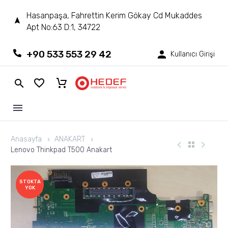
Hasanpaşa, Fahrettin Kerim Gökay Cd Mukaddes
Apt No:63 D:1, 34722
+90 533 553 29 42
Kullanıcı Girişi
Anasayfa
ANAKART
Lenovo Thinkpad T500 Anakart
STOKTA
YOK