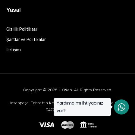
Yasal
Gizlilik Politikası
Şartlar ve Politikalar
İletişim
Copyright © 2025
UKWeb
. All Rights Reserved.
Yardıma mı ihtiyacınız
Hasanpaşa, Fahrettin Kerim Gökay Cd Mukaddes Apt No:63 D:1,
34722 Kadıköy/İstanbul
var?