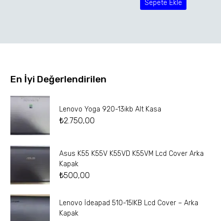
Sepete Ekle
En İyi Değerlendirilen
Lenovo Yoga 920-13ikb Alt Kasa
₺
2.750,00
Asus K55 K55V K55VD K55VM Lcd Cover Arka
Kapak
₺
500,00
Lenovo İdeapad 510-15IKB Lcd Cover – Arka
Kapak