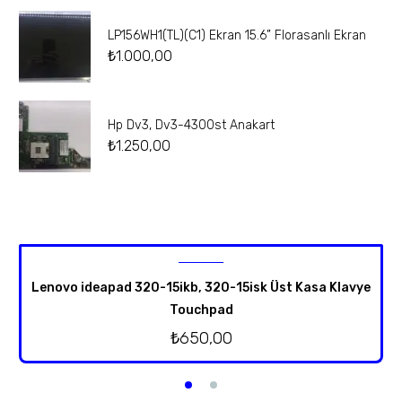
LP156WH1(TL)(C1) Ekran 15.6” Florasanlı Ekran
₺
1.000,00
Hp Dv3, Dv3-4300st Anakart
₺
1.250,00
Lenovo ideapad 320-15ikb, 320-15isk Üst Kasa Klavye
Touchpad
₺
650,00