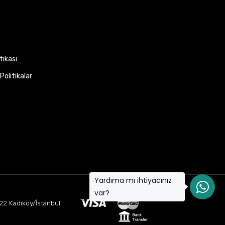
itikası
Politikalar
Yardıma mı ihtiyacınız
var?
22 Kadıköy/İstanbul