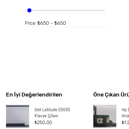
₺650 - ₺650
Price:
En İyi Değerlendirilen
Öne Çıkan Ür
Dell Latitude E5530
Hp 
Klavye Çıtası
Ana
₺
250,00
₺
1.