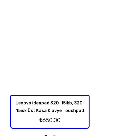
Lenovo ideapad 320-15ikb, 320-
Hp 350 G1 Harddis
15isk Üst Kasa Klavye Touchpad
₺
350,
₺
650,00