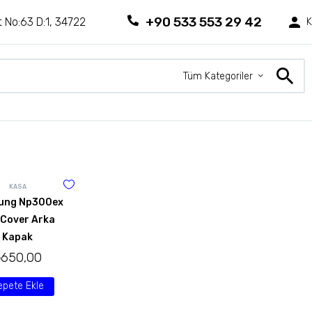
+90 533 553 29 42
 No:63 D:1, 34722
K
Tüm Kategoriler
KASA
ung Np300ex
 Cover Arka
Kapak
₺
650,00
epete Ekle