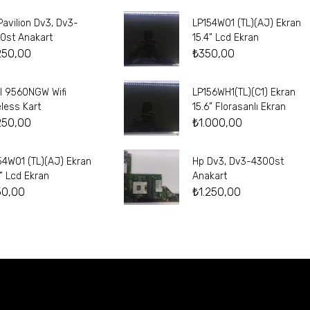
Pavilion Dv3, Dv3-
LP154W01 (TL)(AJ) Ekran
0st Anakart
15.4” Lcd Ekran
250,00
₺
350,00
el 9560NGW Wifi
LP156WH1(TL)(C1) Ekran
eless Kart
15.6” Florasanlı Ekran
250,00
₺
1.000,00
54W01 (TL)(AJ) Ekran
Hp Dv3, Dv3-4300st
4” Lcd Ekran
Anakart
50,00
₺
1.250,00