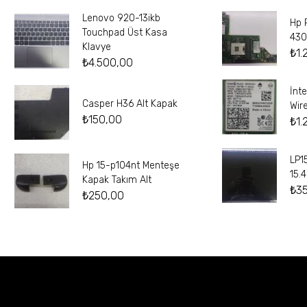
Lenovo 920-13ikb
Hp 
Touchpad Üst Kasa
430
Klavye
₺
1.
₺
4.500,00
İnt
Casper H36 Alt Kapak
Wir
₺
150,00
₺
1.
LP1
Hp 15-p104nt Menteşe
15.
Kapak Takım Alt
₺
3
₺
250,00