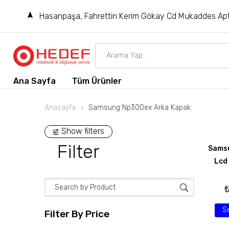
Hasanpaşa, Fahrettin Kerim Gökay Cd Mukaddes Apt
Ana Sayfa
Tüm Ürünler
Anasayfa
Samsung Np300ex Arka Kapak
Show filters
Filter
Sams
Lcd
S
Filter By
Price