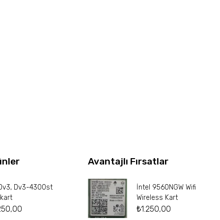
ünler
Avantajlı Fırsatlar
Dv3, Dv3-4300st
İntel 9560NGW Wifi
kart
Wireless Kart
250,00
₺
1.250,00