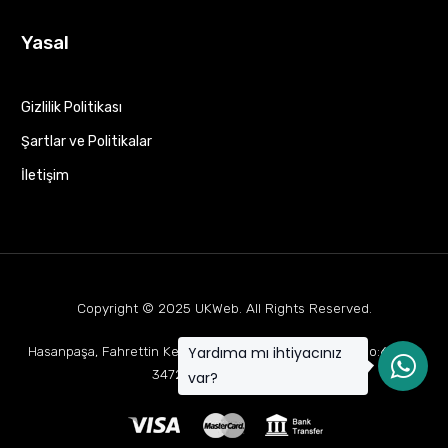
Yasal
Gizlilik Politikası
Şartlar ve Politikalar
İletişim
Copyright © 2025
UKWeb
. All Rights Reserved.
Yardıma mı ihtiyacınız
Hasanpaşa, Fahrettin Kerim Gökay Cd Mukaddes Apt No:63 D:1,
34722 Kadıköy/İstanbul
var?