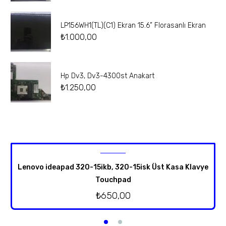
LP156WH1(TL)(C1) Ekran 15.6” Florasanlı Ekran
₺
1.000,00
Hp Dv3, Dv3-4300st Anakart
₺
1.250,00
Lenovo ideapad 320-15ikb, 320-15isk Üst Kasa Klavye
Touchpad
₺
650,00