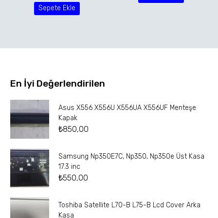
Sepete Ekle
En İyi Değerlendirilen
Asus X556 X556U X556UA X556UF Menteşe
Kapak
₺
850,00
Samsung Np350E7C, Np350, Np350e Üst Kasa
17.3 inc
₺
550,00
Toshiba Satellite L70-B L75-B Lcd Cover Arka
Kasa