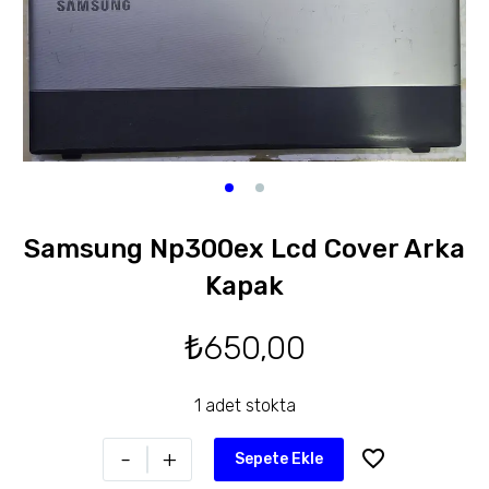
Samsung Np300ex Lcd Cover Arka
Kapak
₺
650,00
1 adet stokta
-
+
Sepete Ekle