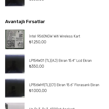
Avantajlı Fırsatlar
İntel 9560NGW Wifi Wireless Kart
₺
1.250,00
LP154W01 (TL)(AJ) Ekran 15.4” Lcd Ekran
₺
350,00
LP156WH1(TL)(C1) Ekran 15.6” Florasanlı Ekran
₺
1.000,00