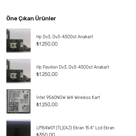
Öne Çıkan Ürünler
Hp Dv3, Dv3-4300st Anakart
₺
1.250,00
Hp Pavilion Dv3, Dv3-4300st Anakart
₺
1.250,00
İntel 9560NGW Wifi Wireless Kart
₺
1.250,00
LP154W01 (TL)(AJ) Ekran 15.4” Lcd Ekran
₺
350,00