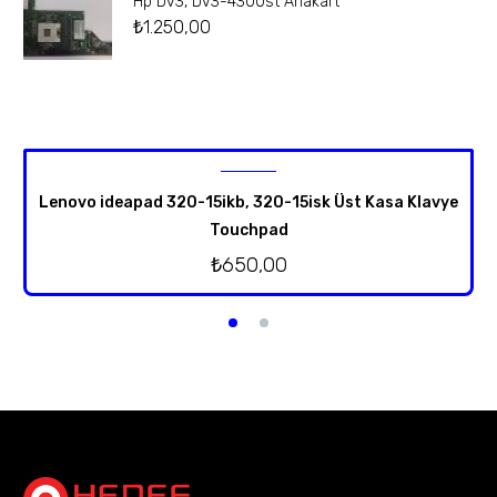
Hp Dv3, Dv3-4300st Anakart
₺
1.250,00
Lenovo ideapad 320-15ikb, 320-15isk Üst Kasa Klavye
Touchpad
₺
650,00