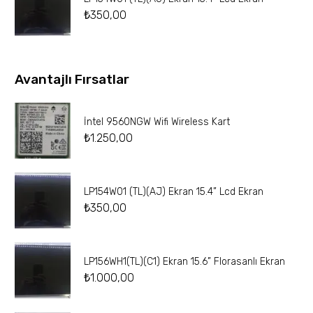
₺
350,00
Avantajlı Fırsatlar
İntel 9560NGW Wifi Wireless Kart
₺
1.250,00
LP154W01 (TL)(AJ) Ekran 15.4” Lcd Ekran
₺
350,00
LP156WH1(TL)(C1) Ekran 15.6” Florasanlı Ekran
₺
1.000,00