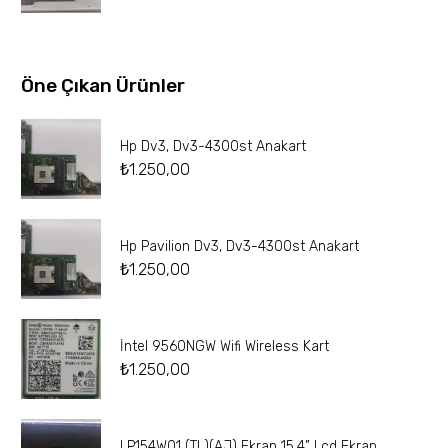
Öne Çıkan Ürünler
Hp Dv3, Dv3-4300st Anakart
₺
1.250,00
Hp Pavilion Dv3, Dv3-4300st Anakart
₺
1.250,00
İntel 9560NGW Wifi Wireless Kart
₺
1.250,00
LP154W01 (TL)(AJ) Ekran 15.4” Lcd Ekran