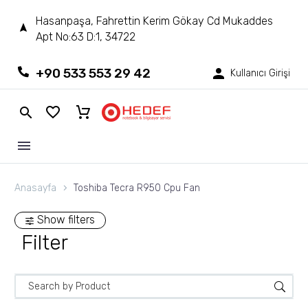
Hasanpaşa, Fahrettin Kerim Gökay Cd Mukaddes
Apt No:63 D:1, 34722
+90 533 553 29 42
Kullanıcı Girişi
Anasayfa
Toshiba Tecra R950 Cpu Fan
Show filters
Filter