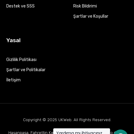
Destek ve SSS
Risk Bildirimi
Şartlar ve Koşullar
Yasal
Gizlilik Politikası
Şartlar ve Politikalar
İletişim
Copyright © 2025
UKWeb
. All Rights Reserved.
Yardıma mı ihtiyacınız
Hasanpaşa, Fahrettin Kerim Gökay Cd Mukaddes Apt No:63 D:1,