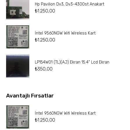
Hp Pavilion Dv3, Dv3-4300st Anakart
₺
1.250,00
İntel 9560NGW Wifi Wireless Kart
₺
1.250,00
LP154W01 (TL)(AJ) Ekran 15.4” Lcd Ekran
₺
350,00
Avantajlı Fırsatlar
İntel 9560NGW Wifi Wireless Kart
₺
1.250,00