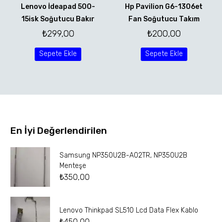
Lenovo İdeapad 500-
Hp Pavilion G6-1306et
15isk Soğutucu Bakır
Fan Soğutucu Takım
₺
299,00
₺
200,00
Sepete Ekle
Sepete Ekle
En İyi Değerlendirilen
Samsung NP350U2B-A02TR, NP350U2B
Menteşe
₺
350,00
Lenovo Thinkpad SL510 Lcd Data Flex Kablo
₺
450,00