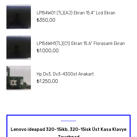
LP154W01 (TL)(AJ) Ekran 15.4” Lcd Ekran
₺
350,00
LP156WH1(TL)(C1) Ekran 15.6” Florasanlı Ekran
₺
1.000,00
Hp Dv3, Dv3-4300st Anakart
₺
1.250,00
Lenovo ideapad 320-15ikb, 320-15isk Üst Kasa Klavye