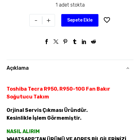
1 adet stokta
-
+
Sepete Ekle
Açıklama
Toshiba Tecra R950, R950-10G Fan Bakır
Soğutucu Takım
Orjinal Servis Çıkması Üründür.
Kesinlikle İşlem Görmemiştir.
NASIL ALIRIM
WHATSAPP’TAN ÜRÜNÜ VE ADRES BİLGİLERİNİZİ