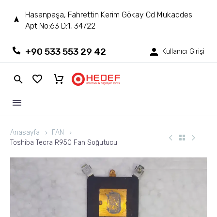
Hasanpaşa, Fahrettin Kerim Gökay Cd Mukaddes
Apt No:63 D:1, 34722
+90 533 553 29 42
Kullanıcı Girişi
Anasayfa
FAN
Toshiba Tecra R950 Fan Soğutucu