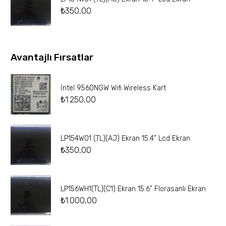
₺
350,00
Avantajlı Fırsatlar
İntel 9560NGW Wifi Wireless Kart
₺
1.250,00
LP154W01 (TL)(AJ) Ekran 15.4” Lcd Ekran
₺
350,00
LP156WH1(TL)(C1) Ekran 15.6” Florasanlı Ekran
₺
1.000,00