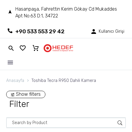
Hasanpaşa, Fahrettin Kerim Gökay Cd Mukaddes
Apt No:63 D:1, 34722
+90 533 553 29 42
Kullanıcı Girişi
Anasayfa
Toshiba Tecra R950 Dahili Kamera
Show filters
Filter