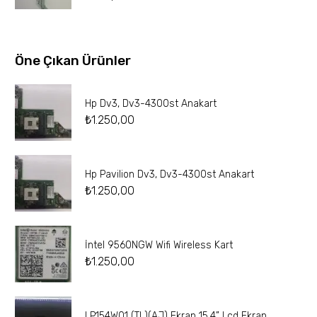
Öne Çıkan Ürünler
Hp Dv3, Dv3-4300st Anakart
₺
1.250,00
Hp Pavilion Dv3, Dv3-4300st Anakart
₺
1.250,00
İntel 9560NGW Wifi Wireless Kart
₺
1.250,00
LP154W01 (TL)(AJ) Ekran 15.4” Lcd Ekran