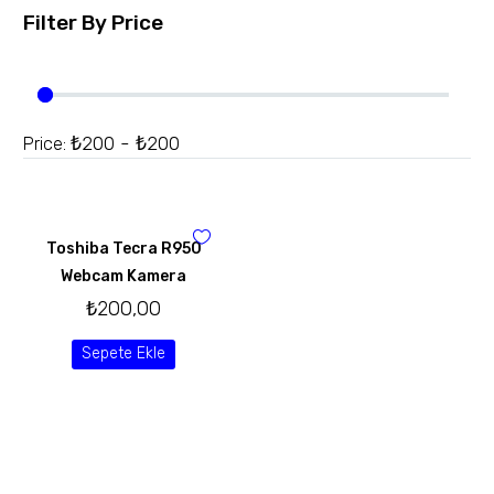
Filter By
Price
₺200 - ₺200
Price:
Toshiba Tecra R950
Webcam Kamera
₺
200,00
Sepete Ekle