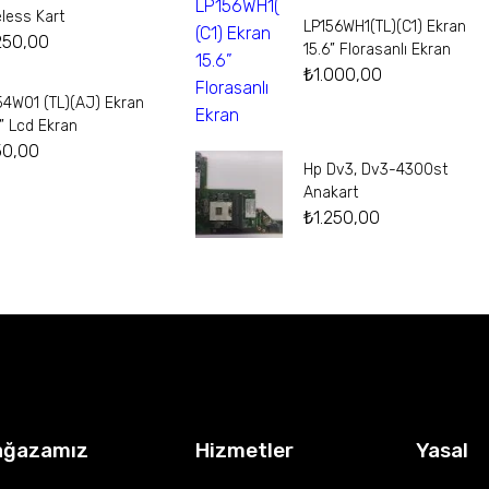
eless Kart
LP156WH1(TL)(C1) Ekran
250,00
15.6” Florasanlı Ekran
₺
1.000,00
54W01 (TL)(AJ) Ekran
4” Lcd Ekran
50,00
Hp Dv3, Dv3-4300st
Anakart
₺
1.250,00
ağazamız
Hizmetler
Yasal