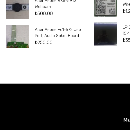
Acer Aspire VX5-591G
Wir
Webcam
₺
1.
₺
500,00
LP1
Acer Aspire Es1-572 Usb
15.
Port, Audio Soket Board
₺
3
₺
250,00
M