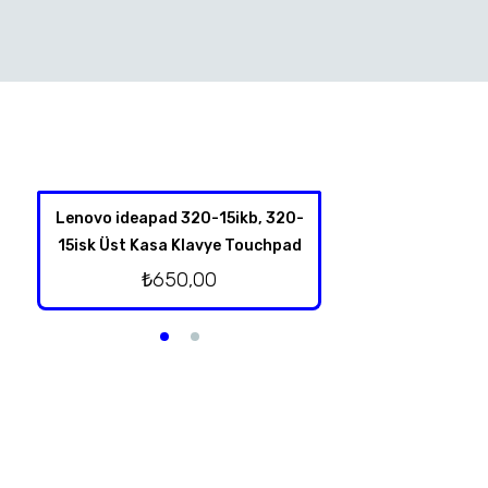
Lenovo ideapad 320-15ikb, 320-
Hp Omen 17-an00
15isk Üst Kasa Klavye Touchpad
Kablolu Or
₺
650,00
₺
500,