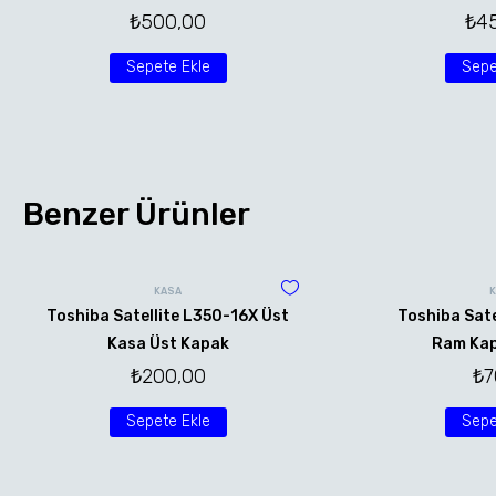
₺
500,00
₺
4
Sepete Ekle
Sepe
Benzer Ürünler
KASA
Toshiba Satellite L350-16X Üst
Toshiba Sate
Kasa Üst Kapak
Ram Kap
₺
200,00
₺
7
Sepete Ekle
Sepe