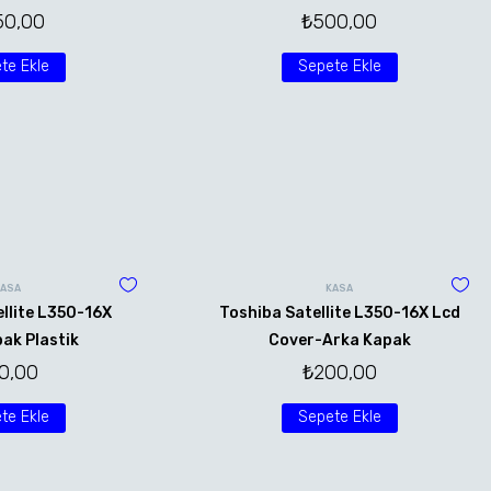
50,00
₺
500,00
te Ekle
Sepete Ekle
KASA
KASA
llite L350-16X
Toshiba Satellite L350-16X Lcd
ak Plastik
Cover-Arka Kapak
0,00
₺
200,00
te Ekle
Sepete Ekle