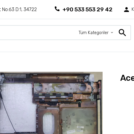
+90 533 553 29 42
 No:63 D:1, 34722
K
Tüm Kategoriler
Ace