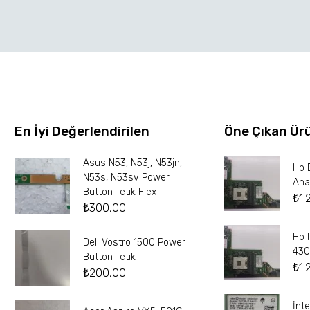
En İyi Değerlendirilen
Öne Çıkan Ür
Asus N53, N53j, N53jn,
Hp 
N53s, N53sv Power
Ana
Button Tetik Flex
₺
1.
₺
300,00
Hp 
Dell Vostro 1500 Power
430
Button Tetik
₺
1.
₺
200,00
İnt