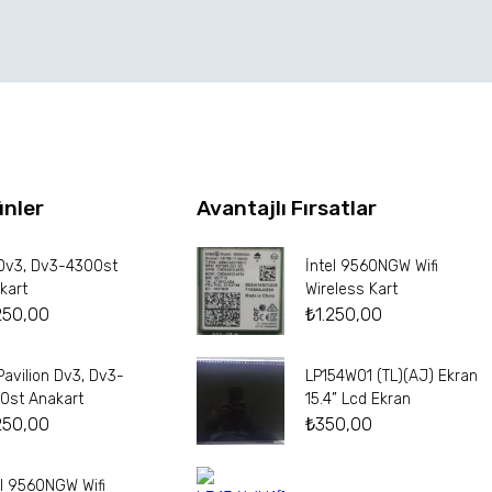
ünler
Avantajlı Fırsatlar
Dv3, Dv3-4300st
İntel 9560NGW Wifi
kart
Wireless Kart
250,00
₺
1.250,00
Pavilion Dv3, Dv3-
LP154W01 (TL)(AJ) Ekran
0st Anakart
15.4” Lcd Ekran
250,00
₺
350,00
el 9560NGW Wifi