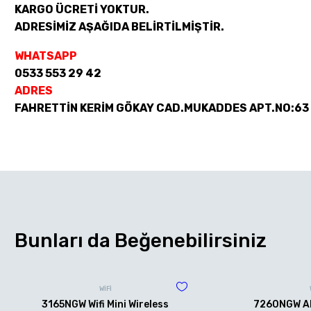
KARGO ÜCRETİ YOKTUR.
ADRESİMİZ AŞAĞIDA BELİRTİLMİŞTİR.
WHATSAPP
0533 553 29 42
ADRES
FAHRETTİN KERİM GÖKAY CAD.MUKADDES APT.NO:63
Bunları da Beğenebilirsiniz
WİFİ
3165NGW Wifi Mini Wireless
7260NGW AN 