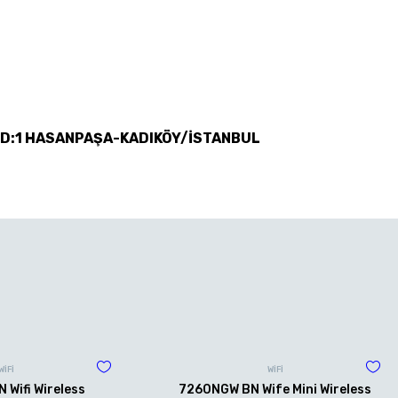
 D:1 HASANPAŞA-KADIKÖY/İSTANBUL
WİFİ
WİFİ
Wifi Wireless
7260NGW BN Wife Mini Wireless