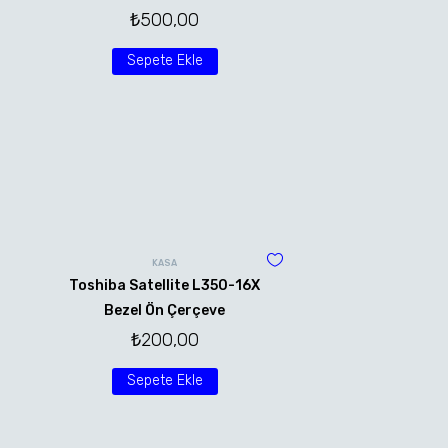
₺
500,00
Sepete Ekle
KASA
Toshiba Satellite L350-16X
Bezel Ön Çerçeve
₺
200,00
Sepete Ekle