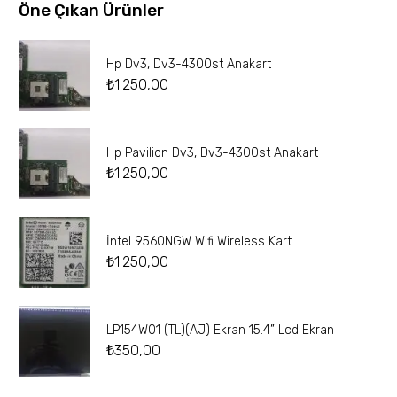
Öne Çıkan Ürünler
Hp Dv3, Dv3-4300st Anakart
₺
1.250,00
Hp Pavilion Dv3, Dv3-4300st Anakart
₺
1.250,00
İntel 9560NGW Wifi Wireless Kart
₺
1.250,00
LP154W01 (TL)(AJ) Ekran 15.4” Lcd Ekran
₺
350,00