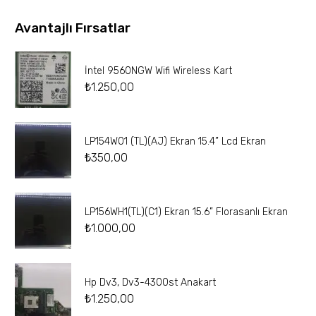
Avantajlı Fırsatlar
İntel 9560NGW Wifi Wireless Kart
₺
1.250,00
LP154W01 (TL)(AJ) Ekran 15.4” Lcd Ekran
₺
350,00
LP156WH1(TL)(C1) Ekran 15.6” Florasanlı Ekran
₺
1.000,00
Hp Dv3, Dv3-4300st Anakart
₺
1.250,00