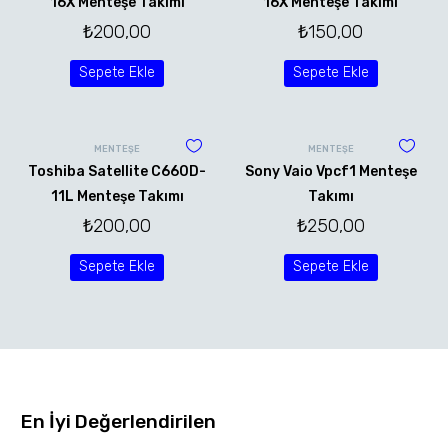
16X Menteşe Takımı
16X Menteşe Takımı
₺
200,00
₺
150,00
Sepete Ekle
Sepete Ekle
MENTEŞE
MENTEŞE
Toshiba Satellite C660D-
Sony Vaio Vpcf1 Menteşe
11L Menteşe Takımı
Takımı
₺
200,00
₺
250,00
Sepete Ekle
Sepete Ekle
En İyi Değerlendirilen