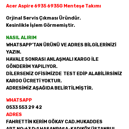
Acer Aspire 6935 6935G Menteşe Takımı
Orjinal Servis Çıkması Üründür.
Kesinlikle İşlem Görmemiştir.
NASIL ALIRIM
WHATSAPP’TAN ÜRÜNÜ VE ADRES BİLGİLERİNİZİ
YAZIN.
HAVALE SONRASI ANLAŞMALI KARGO İLE
GÖNDERİM YAPILIYOR.
DİLERSENİZ OFİSİMİZDE TEST EDİP ALABİLİRSİNİZ
KARGO ÜCRETİ YOKTUR.
ADRESİMİZ AŞAĞIDA BELİRTİLMİŞTİR.
WHATSAPP
0533 553 29 42
ADRES
FAHRETTİN KERİM GÖKAY CAD.MUKADDES
APT.NO:63 D:1 HASANPAŞA-KADIKÖY/İSTANBUL