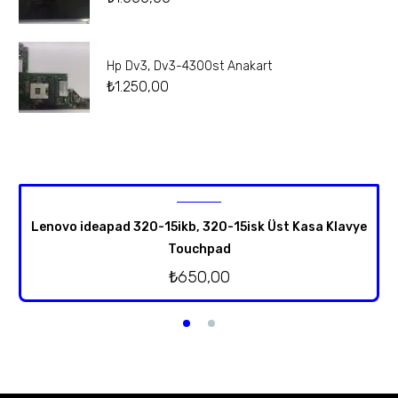
Hp Dv3, Dv3-4300st Anakart
₺
1.250,00
Lenovo ideapad 320-15ikb, 320-15isk Üst Kasa Klavye
Touchpad
₺
650,00