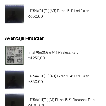
LP154W01 (TL)(AJ) Ekran 15.4” Lcd Ekran
₺
350,00
Avantajlı Fırsatlar
İntel 9560NGW Wifi Wireless Kart
₺
1.250,00
LP154W01 (TL)(AJ) Ekran 15.4” Lcd Ekran
₺
350,00
LP156WH1(TL)(C1) Ekran 15.6” Florasanlı Ekran
₺
1.000,00