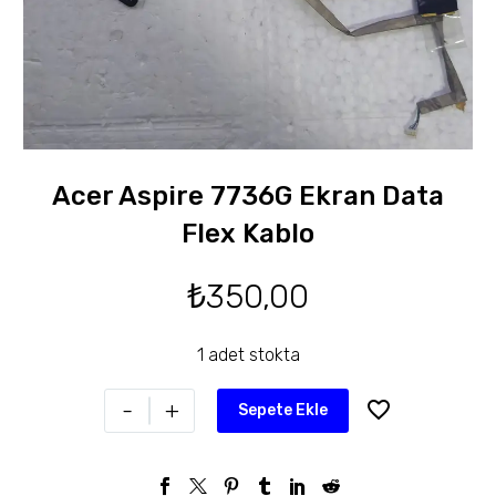
Acer Aspire 7736G Ekran Data
Flex Kablo
₺
350,00
1 adet stokta
-
+
Sepete Ekle