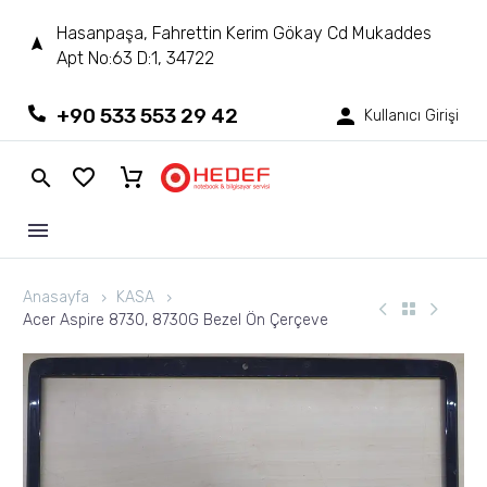
Hasanpaşa, Fahrettin Kerim Gökay Cd Mukaddes
Apt No:63 D:1, 34722
+90 533 553 29 42
Kullanıcı Girişi
Anasayfa
KASA
Acer Aspire 8730, 8730G Bezel Ön Çerçeve