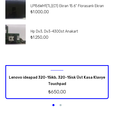
LP156WH1(TL)(C1) Ekran 15.6” Florasanlı Ekran
₺
1.000,00
Hp Dv3, Dv3-4300st Anakart
₺
1.250,00
Lenovo ideapad 320-15ikb, 320-15isk Üst Kasa Klavye
Touchpad
₺
650,00