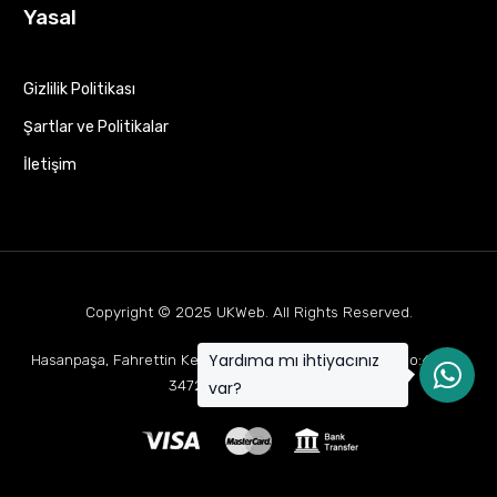
Yasal
Gizlilik Politikası
Şartlar ve Politikalar
İletişim
Copyright © 2025
UKWeb
. All Rights Reserved.
Yardıma mı ihtiyacınız
Hasanpaşa, Fahrettin Kerim Gökay Cd Mukaddes Apt No:63 D:1,
34722 Kadıköy/İstanbul
var?