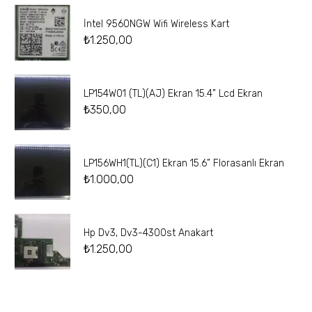
İntel 9560NGW Wifi Wireless Kart
₺
1.250,00
LP154W01 (TL)(AJ) Ekran 15.4” Lcd Ekran
₺
350,00
LP156WH1(TL)(C1) Ekran 15.6” Florasanlı Ekran
₺
1.000,00
Hp Dv3, Dv3-4300st Anakart
₺
1.250,00