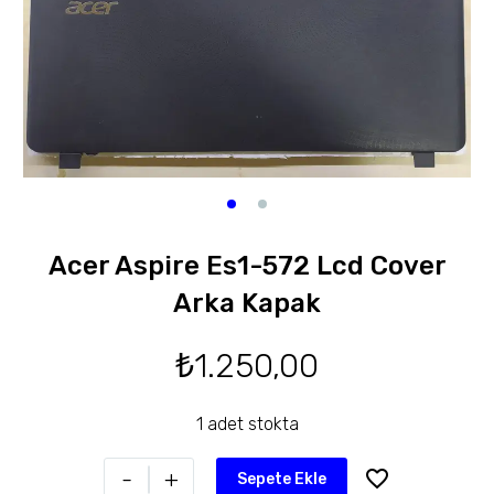
Acer Aspire Es1-572 Lcd Cover
Arka Kapak
₺
1.250,00
1 adet stokta
-
+
Sepete Ekle