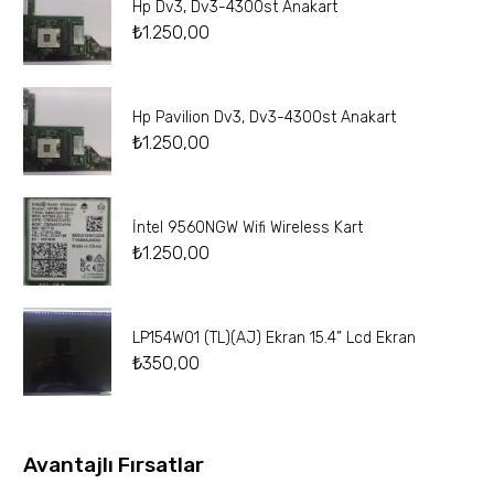
Hp Dv3, Dv3-4300st Anakart
₺
1.250,00
Hp Pavilion Dv3, Dv3-4300st Anakart
₺
1.250,00
İntel 9560NGW Wifi Wireless Kart
₺
1.250,00
LP154W01 (TL)(AJ) Ekran 15.4” Lcd Ekran
₺
350,00
Avantajlı Fırsatlar