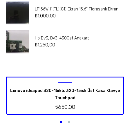
LP156WH1(TL)(C1) Ekran 15.6” Florasanlı Ekran
₺
1.000,00
Hp Dv3, Dv3-4300st Anakart
₺
1.250,00
Lenovo ideapad 320-15ikb, 320-15isk Üst Kasa Klavye
Touchpad
₺
650,00