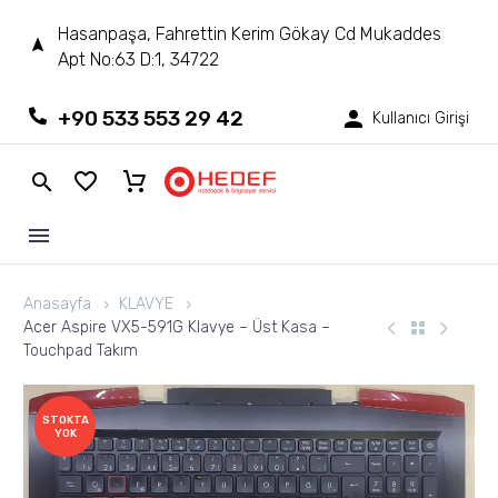
Hasanpaşa, Fahrettin Kerim Gökay Cd Mukaddes
Apt No:63 D:1, 34722
+90 533 553 29 42
Kullanıcı Girişi
Anasayfa
KLAVYE
Acer Aspire VX5-591G Klavye – Üst Kasa –
Touchpad Takım
STOKTA
YOK