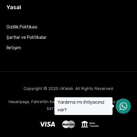
Yasal
Gizlilik Politikası
Şartlar ve Politikalar
İletişim
Copyright © 2025
UKWeb
. All Rights Reserved.
Yardıma mı ihtiyacınız
Hasanpaşa, Fahrettin Kerim Gökay Cd Mukaddes Apt No:63 D:1,
34722 Kadıköy/İstanbul
var?